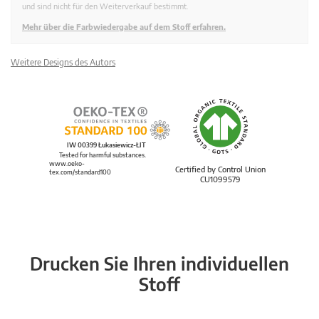
und sind nicht für den Weiterverkauf bestimmt.
Mehr über die Farbwiedergabe auf dem Stoff erfahren.
Weitere Designs des Autors
IW 00399 Łukasiewicz-ŁIT
Tested for harmful substances.
www.oeko-
Certified by Control Union
tex.com/standard100
CU1099579
Drucken Sie Ihren individuellen
Stoff