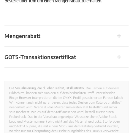
Bestelle über 10m um einen Mengenrabatt zu erhalten.
Mengenrabatt
GOTS-Transaktionszertifikat
Die Visualisierung, die du oben siehst, ist illustrativ.
Die Farben auf deinem
Bildschirm, können sich von den auf dem bedruckten Stoff unterscheiden.
Einige Browser interpretieren die im CMYK-Profil gespeicherten Farben falsch.
Wir können auch nicht garantieren, dass jedes Design vom Katalog „nahtlos”
wiederholt wird. Wenn du das Muster zum ersten Mal bestellst und sicher
sein möchtest, wie es auf dem Stoff aussehen wird, bestell zuerst einen
Probedruck. Das in der Vorschau angezeigte Wasserzeichen (Adobe Stock-
Logo und Musternummer) wird nicht auf das Material gedruckt. Stoffproben
und Stoff-Coupons, die mit einem Motiv aus dem Katalog gedruckt wurden,
werden nur zur Überprüfung des Erscheinungsbildes des Drucks verwendet