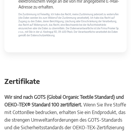
elektronischem Wege an die von mir angegebene E-Mail-
Adresse zu erhalten.
Die Zustimmung ist freiwillig. Ich habe das Recht, meine Zustimmung jederzeit zu widerrufen
(die Daten werden bis zum Widerruf der Zustimmung verarbeitet). Ich habe das Recht auf
Zugang zu den Daten, deren Berichtigung, Löschung oder Einschränkung der Verarbeitung,
das Recht auf Widerspruch, das Recht, eine Beschwerde bei der Aufsichtsbehörde
einzureichen oder die Daten zu übermitteln. Der Datenverantwortliche ist die Firma Prosker Sp.
z o.o., mit Sitz in der ul. Kostrogaj 9D, 09-400 Płock. Der Verantwortliche verarbeitet die Daten
gemäß der Datenschutzerklärung.
Zertifikate
Wir sind nach GOTS (Global Organic Textile Standard) und
OEKO-TEX® Standard 100 zertifiziert.
Wenn Sie Ihre Stoffe
mit CottonBee bedrucken, erhalten Sie ein Endprodukt, das
die strengen Umweltanforderungen des GOTS-Standards
und die Sicherheitsstandards der OEKO-TEX-Zertifizierung