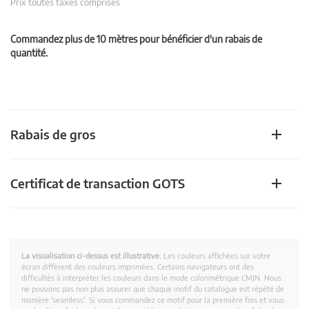
Prix toutes taxes comprises
Commandez plus de 10 mètres pour bénéficier d'un rabais de
quantité.
Rabais de gros
Certificat de transaction GOTS
La visualisation ci-dessus est illustrative.
Les couleurs affichées sur votre
écran diffèrent des couleurs imprimées. Certains navigateurs ont des
difficultés à interpréter les couleurs dans le mode colorimétrique CMJN. Nous
ne pouvons pas non plus assurer que chaque motif du catalogue est répété de
manière 'seamless'. Si vous commandez ce motif pour la première fois et vous