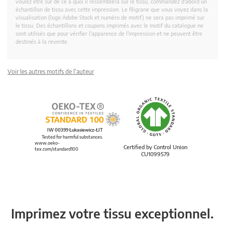
voulez être sûr de ce à quoi il ressemblera sur le tissu, commandez d'abord un
échantillon de tissu avec cette impression. Le filigrane que vous voyez dans la
visualisation (logo Adobe Stock et numéro de motif) ne sera pas imprimé sur
le tissu. Des échantillons et coupons imprimés avec le motif du catalogue ne
sont utilisés que pour vérifier l'apparence de l'impression et ne peuvent être
destinés à la revente.
Voir les autres motifs de l'auteur
IW 00399 Łukasiewicz-ŁIT
Tested for harmful substances.
www.oeko-
Certified by Control Union
tex.com/standard100
CU1099579
Imprimez votre tissu exceptionnel.