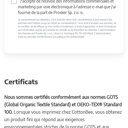
J'accepte de recevoir des informations commerciales et
marketing par voie électronique à l'adresse e-mail que j'ai
fournie de la part de Prosker Sp. z o. o.
Le consentement est volontaire. J'ai le droit de retirer mon consentement à tout moment (les
données sont traitées jusqu'au retrait du consentement). J'ai le droit d'accéder aux données, de
les rectifier, de les effacer ou d'en limiter le traitement, le droit d'opposition, le droit d'introduire
une réclamation auprès de l'autorité de contrôle ou de transférer les données. L'administrateur
des données est Prosker Sp. z o.o., situé à ul. Kostrogaj 9D, 09-400 Płock. L'administrateur
traite les données conformément à la politique de confidentialité.
Certificats
Nous sommes certifiés conformément aux normes GOTS
(Global Organic Textile Standard) et OEKO-TEX® Standard
100.
Lorsque vous imprimez chez CottonBee, vous obtenez
un produit fini qui répond aux exigences
environnementales strictes de la norme GOTS et aux