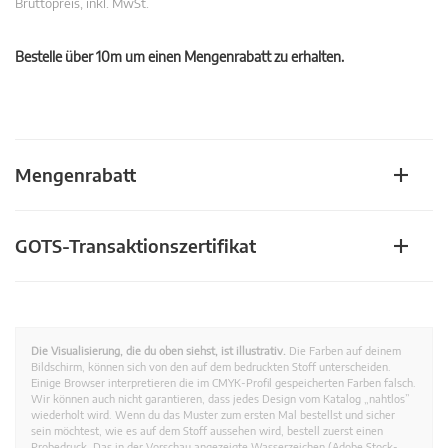
Bruttopreis, inkl. MwSt.
Bestelle über 10m um einen Mengenrabatt zu erhalten.
Mengenrabatt
GOTS-Transaktionszertifikat
Die Visualisierung, die du oben siehst, ist illustrativ.
Die Farben auf deinem
Bildschirm, können sich von den auf dem bedruckten Stoff unterscheiden.
Einige Browser interpretieren die im CMYK-Profil gespeicherten Farben falsch.
Wir können auch nicht garantieren, dass jedes Design vom Katalog „nahtlos”
wiederholt wird. Wenn du das Muster zum ersten Mal bestellst und sicher
sein möchtest, wie es auf dem Stoff aussehen wird, bestell zuerst einen
Probedruck. Das in der Vorschau angezeigte Wasserzeichen (Adobe Stock-