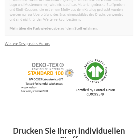
Logo und Musternummer) wird nicht auf das Material gedruckt. Stoffproben
und Stoff-Coupons, die mit einem Motiv aus dem Katalog gedruckt wurden,
werden nur zur Überprüfung des Erscheinungsbildes des Drucks verwendet
und sind nicht für den Weiterverkauf bestimmt.
Mehr über die Farbwiedergabe auf dem Stoff erfahren.
Weitere Designs des Autors
IW 00399 Łukasiewicz-ŁIT
Tested for harmful substances.
www.oeko-
Certified by Control Union
tex.com/standard100
CU1099579
Drucken Sie Ihren individuellen