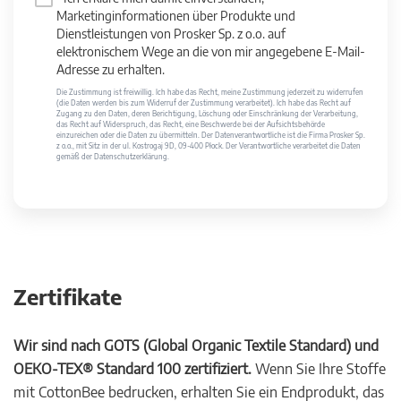
Marketinginformationen über Produkte und
Dienstleistungen von Prosker Sp. z o.o. auf
elektronischem Wege an die von mir angegebene E-Mail-
Adresse zu erhalten.
Die Zustimmung ist freiwillig. Ich habe das Recht, meine Zustimmung jederzeit zu widerrufen
(die Daten werden bis zum Widerruf der Zustimmung verarbeitet). Ich habe das Recht auf
Zugang zu den Daten, deren Berichtigung, Löschung oder Einschränkung der Verarbeitung,
das Recht auf Widerspruch, das Recht, eine Beschwerde bei der Aufsichtsbehörde
einzureichen oder die Daten zu übermitteln. Der Datenverantwortliche ist die Firma Prosker Sp.
z o.o., mit Sitz in der ul. Kostrogaj 9D, 09-400 Płock. Der Verantwortliche verarbeitet die Daten
gemäß der Datenschutzerklärung.
Zertifikate
Wir sind nach GOTS (Global Organic Textile Standard) und
OEKO-TEX® Standard 100 zertifiziert.
Wenn Sie Ihre Stoffe
mit CottonBee bedrucken, erhalten Sie ein Endprodukt, das