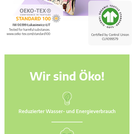
IW 00399 Łukasiewicz-ŁIT
Tested for harmful substances.
www.oeko-tex.com/standard100
Certified by Control Union
CU1099579
Wir sind Öko!
Reduzierter Wasser- und Energieverbrauch