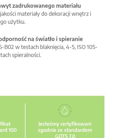
hwyt zadrukowanego materiału
jakości materiały do dekoracji wnętrz i
go użytku.
odporność na światło i spieranie
05-B02 w testach blaknięcia, 4-5, ISO 105-
tach spieralności.
fikat
Jesteśmy certyfikowani
ard 100
zgodnie ze standardem
GOTS 7.0