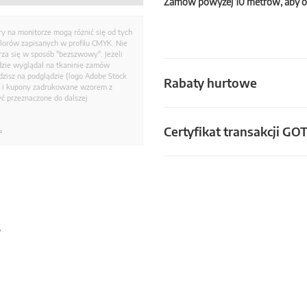
Zamów powyżej 10 metrów, aby o
ry na monitorze mogą różnić się od tych
olorów zapisanych w profilu CMYK. Nie
a się w sposób "bezszwowy". Jeżeli
dzie wyglądał na tkaninie zamów
zisz na podglądzie (logo Adobe Stock
Rabaty hurtowe
i i kupony zadrukowane wzorem z
ć przeznaczone do dalszej
Certyfikat transakcji GO
.