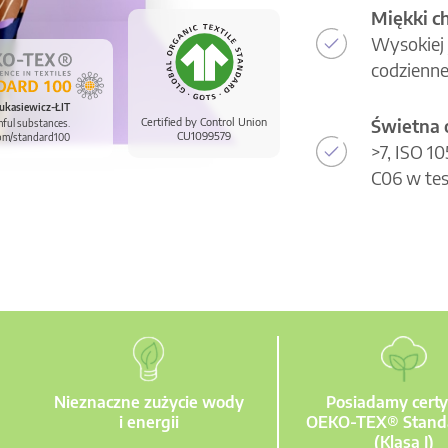
Miękki c
Wysokiej 
codzienne
ukasiewicz-ŁIT
Świetna 
Certified by Control Union
mful substances.
CU1099579
om/standard100
>7, ISO 1
C06 w tes
Nieznaczne zużycie wody
Posiadamy certy
i energii
OEKO-TEX® Stand
(Klasa I)