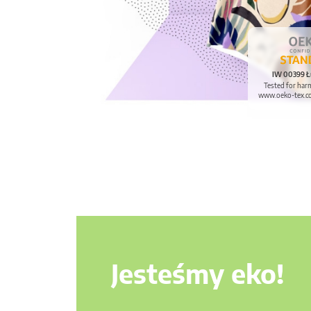
IW 00399 Ł
Tested for har
www.oeko-tex.c
Jesteśmy eko!