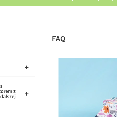
FAQ
s
zorem z
dalszej