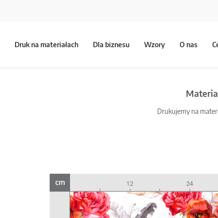
Druk na materiałach
Dla biznesu
Wzory
O nas
C
Materia
Drukujemy na materia