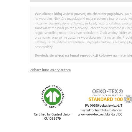
Wizualizacja którą widzisz powyżej ma charakter poglądowy.
Kolo
na wydruku. Niektóre przeglądarki mają problem z interpretacją k
możemy również zagwarantować, że każdy wzór z katalogu powtarz
zamawiasz ten wzór po raz pierwszy i chcesz mieć pewność jak bę
najpierw próbkę materiału z tym nadrukiem. Znak wodny, który wid
oraz numer wzoru) nie zostanie wydrukowany na materiale. Próbk
katalogu służą jedynie sprawdzeniu wyglądu nadruku i nie mogą by
odsprzedaży.
Dowiedz się więcej na temat reprodukcji kolorów na materiale
Zobacz inne wzory autora
IW 00399 Łukasiewicz-ŁIT
Tested for harmful substances.
Certified by Control Union
www.oeko-tex.com/standard100
CU1099579