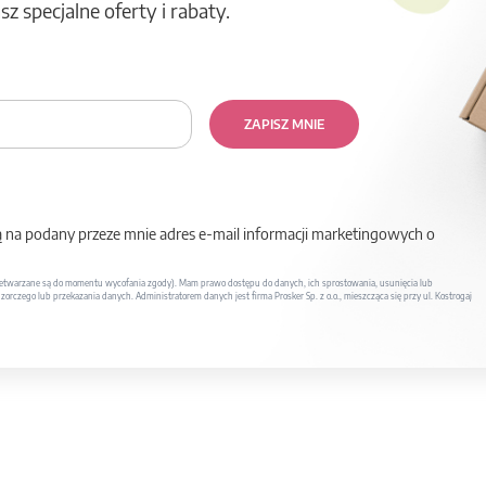
z specjalne oferty i rabaty.
ZAPISZ MNIE
na podany przeze mnie adres e-mail informacji marketingowych o
twarzane są do momentu wycofania zgody). Mam prawo dostępu do danych, ich sprostowania, usunięcia lub
rczego lub przekazania danych. Administratorem danych jest firma Prosker Sp. z o.o., mieszcząca się przy ul. Kostrogaj