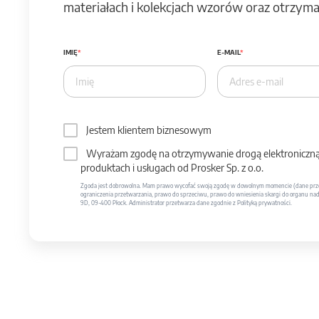
materiałach i kolekcjach wzorów oraz otrzymas
IMIĘ
E-MAIL
Jestem klientem biznesowym
Wyrażam zgodę na otrzymywanie drogą elektroniczną 
produktach i usługach od Prosker Sp. z o.o.
Zgoda jest dobrowolna. Mam prawo wycofać swoją zgodę w dowolnym momencie (dane prze
ograniczenia przetwarzania, prawo do sprzeciwu, prawo do wniesienia skargi do organu nadzo
9D, 09-400 Płock. Administrator przetwarza dane zgodnie z Polityką prywatności.