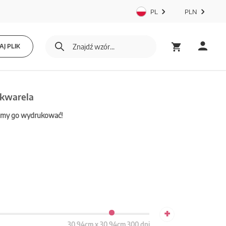
PL
PLN
J PLIK
Akwarela
mamy go wydrukować!
+
30.94cm x 30.94cm 300 dpi