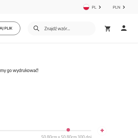
PL
PLN
J PLIK
mamy go wydrukować!
+
50.80cm x 50.80cm 300 dpi