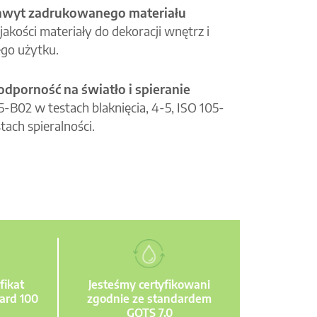
hwyt zadrukowanego materiału
jakości materiały do dekoracji wnętrz i
go użytku.
odporność na światło i spieranie
05-B02 w testach blaknięcia, 4-5, ISO 105-
tach spieralności.
fikat
Jesteśmy certyfikowani
ard 100
zgodnie ze standardem
GOTS 7.0