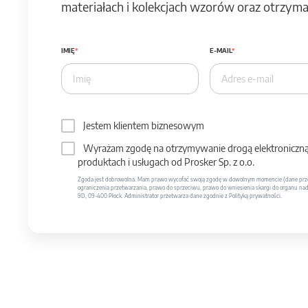
materiałach i kolekcjach wzorów oraz otrzymas
IMIĘ
E-MAIL
Jestem klientem biznesowym
Wyrażam zgodę na otrzymywanie drogą elektroniczną 
produktach i usługach od Prosker Sp. z o.o.
Zgoda jest dobrowolna. Mam prawo wycofać swoją zgodę w dowolnym momencie (dane prze
ograniczenia przetwarzania, prawo do sprzeciwu, prawo do wniesienia skargi do organu nadzo
9D, 09-400 Płock. Administrator przetwarza dane zgodnie z Polityką prywatności.