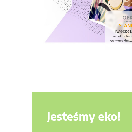
IW 00399 Ł
Tested for har
www.oeko-tex.c
Jesteśmy eko!