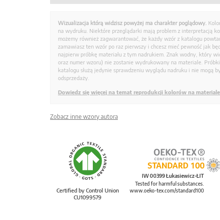
Wizualizacja którą widzisz powyżej ma charakter poglądowy.
Kolo
na wydruku. Niektóre przeglądarki mają problem z interpretacją k
możemy również zagwarantować, że każdy wzór z katalogu powtarz
zamawiasz ten wzór po raz pierwszy i chcesz mieć pewność jak bę
najpierw próbkę materiału z tym nadrukiem. Znak wodny, który wid
oraz numer wzoru) nie zostanie wydrukowany na materiale. Próbk
katalogu służą jedynie sprawdzeniu wyglądu nadruku i nie mogą by
odsprzedaży.
Dowiedz się więcej na temat reprodukcji kolorów na materiale
Zobacz inne wzory autora
IW 00399 Łukasiewicz-ŁIT
Tested for harmful substances.
Certified by Control Union
www.oeko-tex.com/standard100
CU1099579