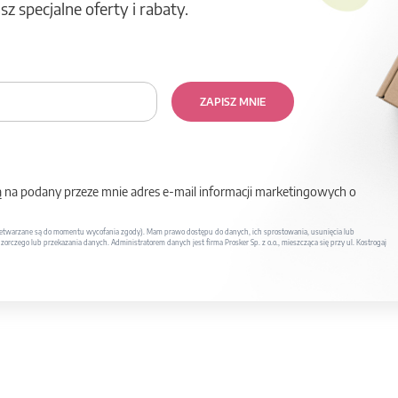
z specjalne oferty i rabaty.
ZAPISZ MNIE
na podany przeze mnie adres e-mail informacji marketingowych o
twarzane są do momentu wycofania zgody). Mam prawo dostępu do danych, ich sprostowania, usunięcia lub
rczego lub przekazania danych. Administratorem danych jest firma Prosker Sp. z o.o., mieszcząca się przy ul. Kostrogaj