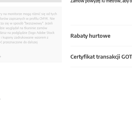
Zamów powyżej 10 metrów, aby o
ry na monitorze mogą różnić się od tych
olorów zapisanych w profilu CMYK. Nie
a się w sposób "bezszwowy". Jeżeli
dzie wyglądał na tkaninie zamów
zisz na podglądzie (logo Adobe Stock
Rabaty hurtowe
i i kupony zadrukowane wzorem z
ć przeznaczone do dalszej
Certyfikat transakcji GO
.