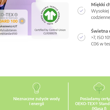
Miękki c
Wysokiej 
codzienne
ukasiewicz-ŁIT
Świetna 
Certified by Control Union
mful substances.
CU1099579
om/standard100
>7, ISO 1
C06 w tes
Nieznaczne zużycie wody
Posiadamy certy
i energii
OEKO-TEX® Stand
(Klasa I)