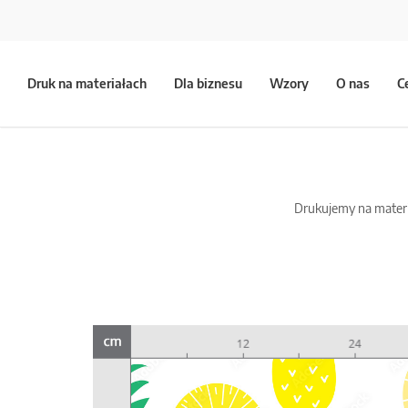
Druk na materiałach
Dla biznesu
Wzory
O nas
C
Drukujemy na materia