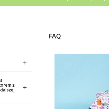
FAQ
s
zorem z
dalszej