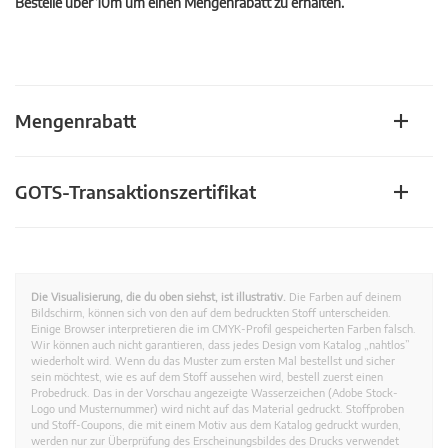
Bestelle über 10m um einen Mengenrabatt zu erhalten.
Mengenrabatt
GOTS-Transaktionszertifikat
Die Visualisierung, die du oben siehst, ist illustrativ.
Die Farben auf deinem
Bildschirm, können sich von den auf dem bedruckten Stoff unterscheiden.
Einige Browser interpretieren die im CMYK-Profil gespeicherten Farben falsch.
Wir können auch nicht garantieren, dass jedes Design vom Katalog „nahtlos”
wiederholt wird. Wenn du das Muster zum ersten Mal bestellst und sicher
sein möchtest, wie es auf dem Stoff aussehen wird, bestell zuerst einen
Probedruck. Das in der Vorschau angezeigte Wasserzeichen (Adobe Stock-
Logo und Musternummer) wird nicht auf das Material gedruckt. Stoffproben
und Stoff-Coupons, die mit einem Motiv aus dem Katalog gedruckt wurden,
werden nur zur Überprüfung des Erscheinungsbildes des Drucks verwendet