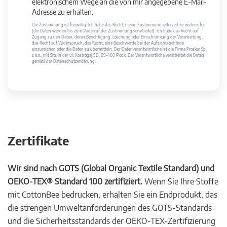
elektronischem Wege an die von mir angegebene E-Mail-
Adresse zu erhalten.
Die Zustimmung ist freiwillig. Ich habe das Recht, meine Zustimmung jederzeit zu widerrufen
(die Daten werden bis zum Widerruf der Zustimmung verarbeitet). Ich habe das Recht auf
Zugang zu den Daten, deren Berichtigung, Löschung oder Einschränkung der Verarbeitung,
das Recht auf Widerspruch, das Recht, eine Beschwerde bei der Aufsichtsbehörde
einzureichen oder die Daten zu übermitteln. Der Datenverantwortliche ist die Firma Prosker Sp.
z o.o., mit Sitz in der ul. Kostrogaj 9D, 09-400 Płock. Der Verantwortliche verarbeitet die Daten
gemäß der Datenschutzerklärung.
Zertifikate
Wir sind nach GOTS (Global Organic Textile Standard) und
OEKO-TEX® Standard 100 zertifiziert.
Wenn Sie Ihre Stoffe
mit CottonBee bedrucken, erhalten Sie ein Endprodukt, das
die strengen Umweltanforderungen des GOTS-Standards
und die Sicherheitsstandards der OEKO-TEX-Zertifizierung