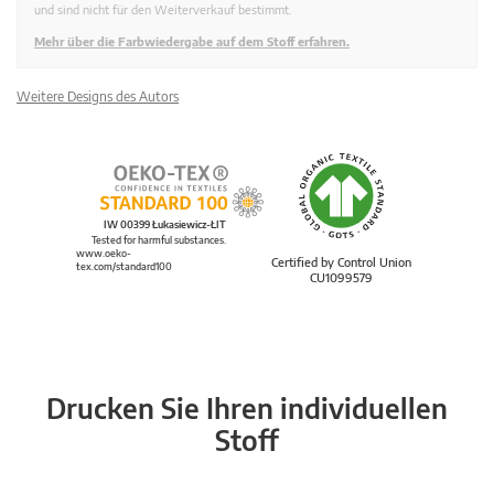
und sind nicht für den Weiterverkauf bestimmt.
Mehr über die Farbwiedergabe auf dem Stoff erfahren.
Weitere Designs des Autors
IW 00399 Łukasiewicz-ŁIT
Tested for harmful substances.
www.oeko-
Certified by Control Union
tex.com/standard100
CU1099579
Drucken Sie Ihren individuellen
Stoff