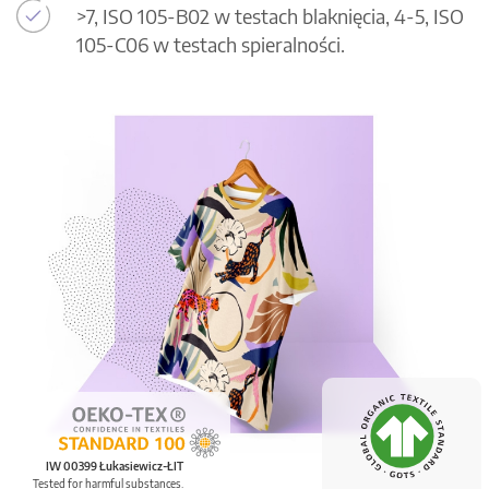
>7, ISO 105-B02 w testach blaknięcia, 4-5, ISO
105-C06 w testach spieralności.
IW 00399 Łukasiewicz-ŁIT
Tested for harmful substances.