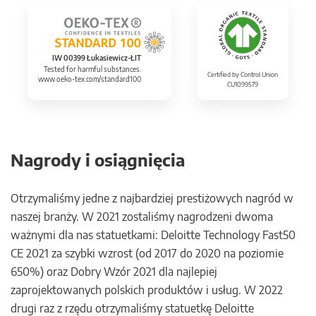
IW 00399 Łukasiewicz-ŁIT
Tested for harmful substances.
Certified by Control Union
www.oeko-tex.com/standard100
CU1099579
Nagrody i osiągnięcia
Otrzymaliśmy jedne z najbardziej prestiżowych nagród w
naszej branży. W 2021 zostaliśmy nagrodzeni dwoma
ważnymi dla nas statuetkami: Deloitte Technology Fast50
CE 2021 za szybki wzrost (od 2017 do 2020 na poziomie
650%) oraz Dobry Wzór 2021 dla najlepiej
zaprojektowanych polskich produktów i usług. W 2022
drugi raz z rzędu otrzymaliśmy statuetkę Deloitte