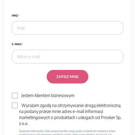
IMIĘ
E-MAIL
ZAPISZ MNIE
Jestem klientem biznesowym
Wyrażam zgodę na otrzymywanie drogą elektroniczną
na podany przeze mnie adres e-mail informacji
marketingowych o produktach i usługach od Prosker Sp.
z o.o.
Zgoda jest dobrowolna. Mam prawo wycofać swoją zgodę w dowolnym momencie (dane
przetwarzane są do momentu wycofania zgody). Mam prawo dostępu do danych, ich