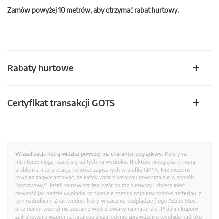
Zamów powyżej 10 metrów, aby otrzymać rabat hurtowy.
Rabaty hurtowe
Certyfikat transakcji GOTS
Wizualizacja którą widzisz powyżej ma charakter poglądowy.
Kolory na
monitorze mogą różnić się od tych na wydruku. Niektóre przeglądarki mają
problem z interpretacją kolorów zapisanych w profilu CMYK. Nie możemy
również zagwarantować, że każdy wzór z katalogu powtarza się w sposób
"bezszwowy". Jeżeli zamawiasz ten wzór po raz pierwszy i chcesz mieć
pewność jak będzie wyglądał na tkaninie zamów najpierw próbkę materiału z
tym nadrukiem. Znak wodny, który widzisz na podglądzie (logo Adobe Stock
oraz numer wzoru) nie zostanie wydrukowany na materiale. Próbki i kupony
zadrukowane wzorem z katalogu służą jedynie sprawdzeniu wyglądu nadruku