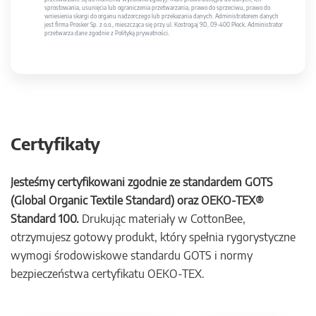
sprostowania, usunięcia lub ograniczenia przetwarzania, prawo do sprzeciwu, prawo do
wniesienia skargi do organu nadzorczego lub przekazania danych. Administratorem danych
jest firma Prosker Sp. z o.o., mieszcząca się przy ul. Kostrogaj 9D, 09-400 Płock. Administrator
przetwarza dane zgodnie z Polityką prywatności.
Certyfikaty
Jesteśmy certyfikowani zgodnie ze standardem GOTS
(Global Organic Textile Standard) oraz OEKO-TEX®
Standard 100.
Drukując materiały w CottonBee,
otrzymujesz gotowy produkt, który spełnia rygorystyczne
wymogi środowiskowe standardu GOTS i normy
bezpieczeństwa certyfikatu OEKO-TEX.