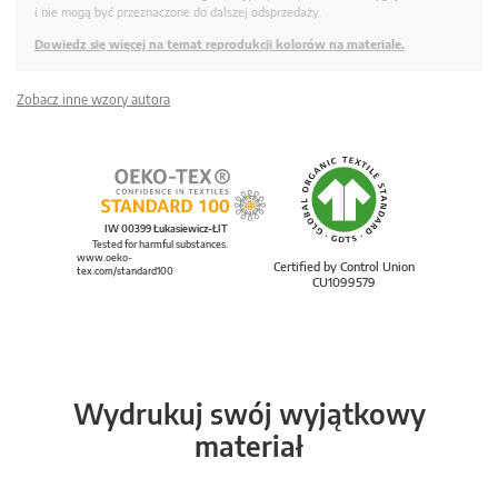
i nie mogą być przeznaczone do dalszej odsprzedaży.
Dowiedz się więcej na temat reprodukcji kolorów na materiale.
Zobacz inne wzory autora
IW 00399 Łukasiewicz-ŁIT
Tested for harmful substances.
www.oeko-
Certified by Control Union
tex.com/standard100
CU1099579
Wydrukuj swój wyjątkowy
materiał