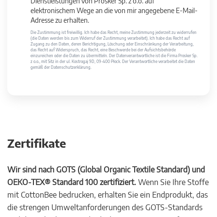
Dienstleistungen von Prosker Sp. z o.o. auf
elektronischem Wege an die von mir angegebene E-Mail-
Adresse zu erhalten.
Die Zustimmung ist freiwillig. Ich habe das Recht, meine Zustimmung jederzeit zu widerrufen
(die Daten werden bis zum Widerruf der Zustimmung verarbeitet). Ich habe das Recht auf
Zugang zu den Daten, deren Berichtigung, Löschung oder Einschränkung der Verarbeitung,
das Recht auf Widerspruch, das Recht, eine Beschwerde bei der Aufsichtsbehörde
einzureichen oder die Daten zu übermitteln. Der Datenverantwortliche ist die Firma Prosker Sp.
z o.o., mit Sitz in der ul. Kostrogaj 9D, 09-400 Płock. Der Verantwortliche verarbeitet die Daten
gemäß der Datenschutzerklärung.
Zertifikate
Wir sind nach GOTS (Global Organic Textile Standard) und
OEKO-TEX® Standard 100 zertifiziert.
Wenn Sie Ihre Stoffe
mit CottonBee bedrucken, erhalten Sie ein Endprodukt, das
die strengen Umweltanforderungen des GOTS-Standards