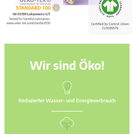
IW 00399 Łukasiewicz-ŁIT
Tested for harmful substances.
www.oeko-tex.com/standard100
Certified by Control Union
CU1099579
Wir sind Öko!
Reduzierter Wasser- und Energieverbrauch