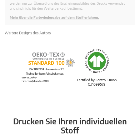
werden nur zur Überprüfung des Erscheinungsbildes des Drucks verwendet
und sind nicht für den Weiterverkauf bestimmt.
Mehr über die Farbwiedergabe auf dem Stoff erfahren.
Weitere Designs des Autors
IW 00399 Łukasiewicz-ŁIT
Tested for harmful substances.
www.oeko-
Certified by Control Union
tex.com/standard100
CU1099579
Drucken Sie Ihren individuellen
Stoff