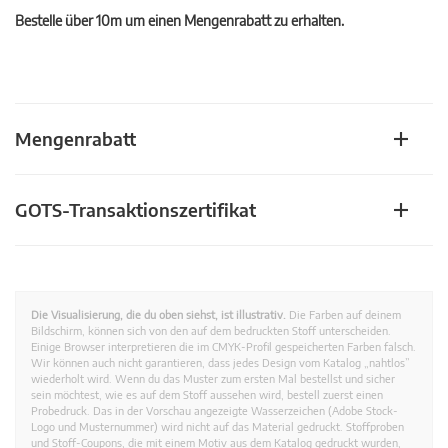
Bestelle über 10m um einen Mengenrabatt zu erhalten.
Mengenrabatt
GOTS-Transaktionszertifikat
Die Visualisierung, die du oben siehst, ist illustrativ.
Die Farben auf deinem
Bildschirm, können sich von den auf dem bedruckten Stoff unterscheiden.
Einige Browser interpretieren die im CMYK-Profil gespeicherten Farben falsch.
Wir können auch nicht garantieren, dass jedes Design vom Katalog „nahtlos”
wiederholt wird. Wenn du das Muster zum ersten Mal bestellst und sicher
sein möchtest, wie es auf dem Stoff aussehen wird, bestell zuerst einen
Probedruck. Das in der Vorschau angezeigte Wasserzeichen (Adobe Stock-
Logo und Musternummer) wird nicht auf das Material gedruckt. Stoffproben
und Stoff-Coupons, die mit einem Motiv aus dem Katalog gedruckt wurden,