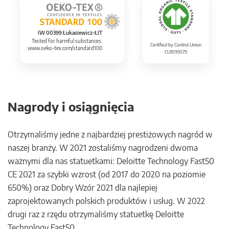
IW 00399 Łukasiewicz-ŁIT
Tested for harmful substances.
Certified by Control Union
www.oeko-tex.com/standard100
CU1099579
Nagrody i osiągnięcia
Otrzymaliśmy jedne z najbardziej prestiżowych nagród w
naszej branży. W 2021 zostaliśmy nagrodzeni dwoma
ważnymi dla nas statuetkami: Deloitte Technology Fast50
CE 2021 za szybki wzrost (od 2017 do 2020 na poziomie
650%) oraz Dobry Wzór 2021 dla najlepiej
zaprojektowanych polskich produktów i usług. W 2022
drugi raz z rzędu otrzymaliśmy statuetkę Deloitte
Technology Fast50.