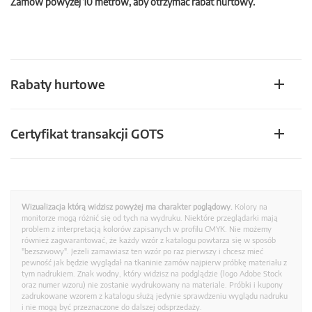
Zamów powyżej 10 metrów, aby otrzymać rabat hurtowy.
Rabaty hurtowe
Certyfikat transakcji GOTS
Wizualizacja którą widzisz powyżej ma charakter poglądowy.
Kolory na
monitorze mogą różnić się od tych na wydruku. Niektóre przeglądarki mają
problem z interpretacją kolorów zapisanych w profilu CMYK. Nie możemy
również zagwarantować, że każdy wzór z katalogu powtarza się w sposób
"bezszwowy". Jeżeli zamawiasz ten wzór po raz pierwszy i chcesz mieć
pewność jak będzie wyglądał na tkaninie zamów najpierw próbkę materiału z
tym nadrukiem. Znak wodny, który widzisz na podglądzie (logo Adobe Stock
oraz numer wzoru) nie zostanie wydrukowany na materiale. Próbki i kupony
zadrukowane wzorem z katalogu służą jedynie sprawdzeniu wyglądu nadruku
i nie mogą być przeznaczone do dalszej odsprzedaży.