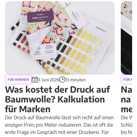
3. Juni 2026
13 minuten
FÜR MARKEN
FÜR MA
Was kostet der Druck auf
Naj
Baumwolle? Kalkulation
na 
für Marken
met
Der Druck auf Baumwolle lässt sich nicht auf einen
Die Wah
einzigen Preis pro Meter reduzieren. Das ist oft die
Schlüss
erste Frage im Gespräch mit einer Druckerei. Für
bis hin