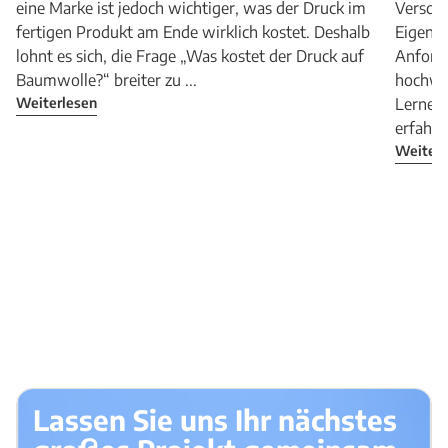
eine Marke ist jedoch wichtiger, was der Druck im
Verschi
fertigen Produkt am Ende wirklich kostet. Deshalb
Eigensc
lohnt es sich, die Frage „Was kostet der Druck auf
Anforde
Baumwolle?“ breiter zu ...
hochwer
Weiterlesen
Lernen 
erfahren
Weiterl
Lassen Sie uns Ihr nächstes