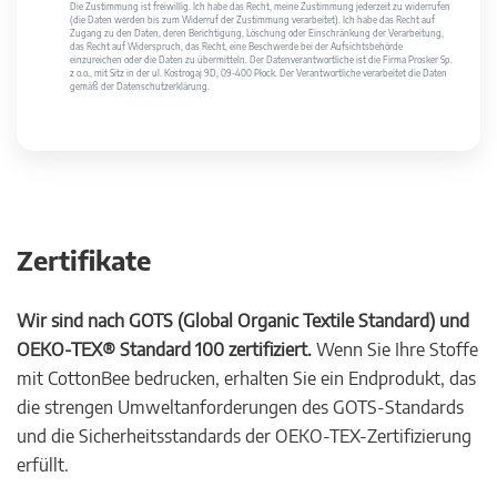
Die Zustimmung ist freiwillig. Ich habe das Recht, meine Zustimmung jederzeit zu widerrufen
(die Daten werden bis zum Widerruf der Zustimmung verarbeitet). Ich habe das Recht auf
Zugang zu den Daten, deren Berichtigung, Löschung oder Einschränkung der Verarbeitung,
das Recht auf Widerspruch, das Recht, eine Beschwerde bei der Aufsichtsbehörde
einzureichen oder die Daten zu übermitteln. Der Datenverantwortliche ist die Firma Prosker Sp.
z o.o., mit Sitz in der ul. Kostrogaj 9D, 09-400 Płock. Der Verantwortliche verarbeitet die Daten
gemäß der Datenschutzerklärung.
Zertifikate
Wir sind nach GOTS (Global Organic Textile Standard) und
OEKO-TEX® Standard 100 zertifiziert.
Wenn Sie Ihre Stoffe
mit CottonBee bedrucken, erhalten Sie ein Endprodukt, das
die strengen Umweltanforderungen des GOTS-Standards
und die Sicherheitsstandards der OEKO-TEX-Zertifizierung
erfüllt.