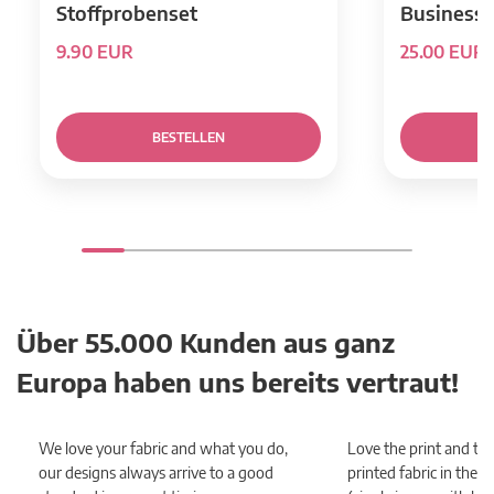
Stoffprobenset
Business 
9.90 EUR
25.00 EUR
BESTELLEN
Über 55.000 Kunden aus ganz
Europa haben uns bereits vertraut!
We love your fabric and what you do,
Love the print and the
our designs always arrive to a good
printed fabric in the