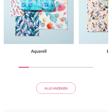
Aquarell
Bl
ALLE ANZEIGEN