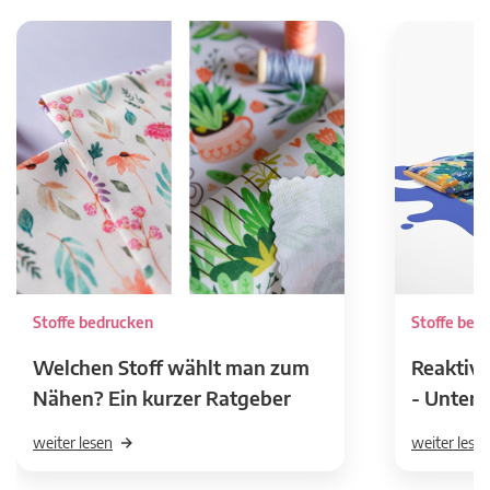
Stoffe bedrucken
Stoffe bed
Welchen Stoff wählt man zum
Reaktivd
Nähen? Ein kurzer Ratgeber
- Unters
weiter lesen
weiter lese