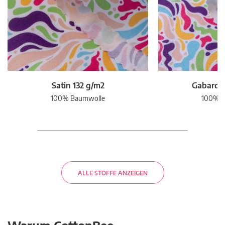
Satin 132 g/m2
Gabardin
100% Baumwolle
100% B
ALLE STOFFE ANZEIGEN