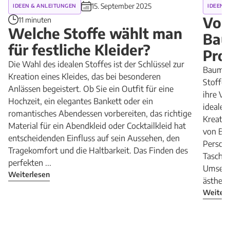
15. September 2025
IDEEN & ANLEITUNGEN
IDEEN 
Vor
11 minuten
Welche Stoffe wählt man
Bau
für festliche Kleider?
Pro
Die Wahl des idealen Stoffes ist der Schlüssel zur
Baumwol
Kreation eines Kleides, das bei besonderen
Stoffe 
Anlässen begeistert. Ob Sie ein Outfit für eine
ihre Vi
Hochzeit, ein elegantes Bankett oder ein
idealen
romantisches Abendessen vorbereiten, das richtige
Kreativ
Material für ein Abendkleid oder Cocktailkleid hat
von Bau
entscheidenden Einfluss auf sein Aussehen, den
Persona
Tragekomfort und die Haltbarkeit. Das Finden des
Taschen
perfekten ...
Umsetzu
Weiterlesen
ästhetis
Weiterl