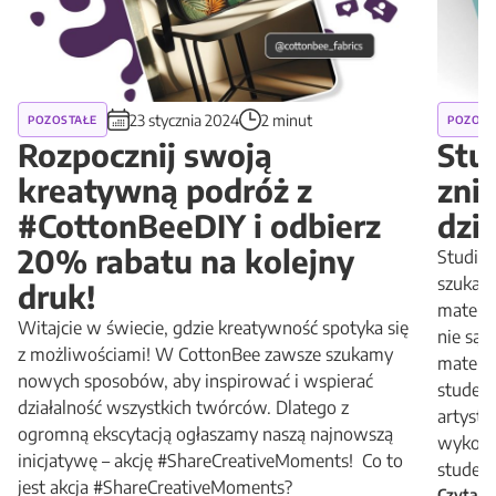
23 stycznia 2024
2 minut
POZOSTAŁE
POZOST
Rozpocznij swoją
Stud
kreatywną podróż z
zniż
#CottonBeeDIY i odbierz
dzia
20% rabatu na kolejny
Studiuj
szukasz
druk!
materia
Witajcie w świecie, gdzie kreatywność spotyka się
nie są 
z możliwościami! W CottonBee zawsze szukamy
materia
nowych sposobów, aby inspirować i wspierać
studen
działalność wszystkich twórców. Dlatego z
artysty
ogromną ekscytacją ogłaszamy naszą najnowszą
wykonas
inicjatywę – akcję #ShareCreativeMoments! Co to
student
jest akcja #ShareCreativeMoments?
Czytaj 