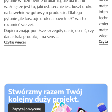
pytanie w rozmowie z drukarnią, ale dla marki
materia
ważniejsze jest to, jaki ostatecznie jest koszt druku
intens
na bawełnie w gotowym produkcie. Dlatego
technol
pytanie „ile kosztuje druk na bawełnie?” warto
zmienia
rozumieć szerzej.
materia
Dopiero znając poniższe szczegóły da się ocenić, czy
wiedzie
dana skala produkcji ma sens ...
Czytaj 
Czytaj więcej
Stwórzmy razem Twój
kolejny duży projekt.
Zapytaj o wycenę