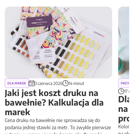
3 czerwca 2026
14 minut
DLA MAREK
PRZYGO
Jaki jest koszt druku na
17 mi
Dla
bawełnie? Kalkulacja dla
na 
marek
pro
Cena druku na bawełnie nie sprowadza się do
Kolory 
podania jednej stawki za metr. To zwykle pierwsze
na ekra