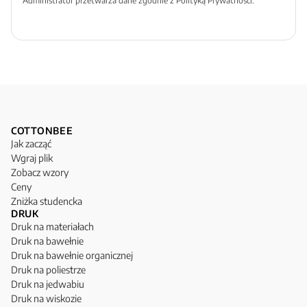
Administrator przetwarza dane zgodnie z Polityką Prywatności.
COTTONBEE
Jak zacząć
Wgraj plik
Zobacz wzory
Ceny
Zniżka studencka
DRUK
Druk na materiałach
Druk na bawełnie
Druk na bawełnie organicznej
Druk na poliestrze
Druk na jedwabiu
Druk na wiskozie