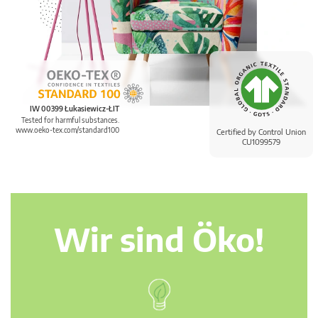
IW 00399 Łukasiewicz-ŁIT
Tested for harmful substances.
www.oeko-tex.com/standard100
Certified by Control Union
CU1099579
Wir sind Öko!