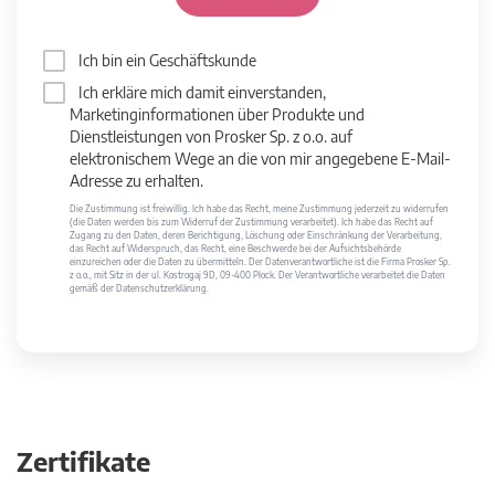
Ich bin ein Geschäftskunde
Ich erkläre mich damit einverstanden,
Marketinginformationen über Produkte und
Dienstleistungen von Prosker Sp. z o.o. auf
elektronischem Wege an die von mir angegebene E-Mail-
Adresse zu erhalten.
Die Zustimmung ist freiwillig. Ich habe das Recht, meine Zustimmung jederzeit zu widerrufen
(die Daten werden bis zum Widerruf der Zustimmung verarbeitet). Ich habe das Recht auf
Zugang zu den Daten, deren Berichtigung, Löschung oder Einschränkung der Verarbeitung,
das Recht auf Widerspruch, das Recht, eine Beschwerde bei der Aufsichtsbehörde
einzureichen oder die Daten zu übermitteln. Der Datenverantwortliche ist die Firma Prosker Sp.
z o.o., mit Sitz in der ul. Kostrogaj 9D, 09-400 Płock. Der Verantwortliche verarbeitet die Daten
gemäß der Datenschutzerklärung.
Zertifikate