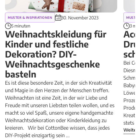
30. November 2023
MUSTER & INSPIRATIONEN
MUSTER
5 minuten
3 mi
Weihnachtskleidung für
Acce
Kinder und festliche
Dru
Dekoration? DIY-
sch
Weihnachtsgeschenke
Bei Cot
Diesma
basteln
Schmuck
Es ist diese besondere Zeit, in der sich Kreativität
Babynes
und Magie in den Herzen der Menschen treffen.
Löwenm
Weihnachten ist eine Zeit, in der wir Liebe und
Prozess
Freude mit unseren Liebsten teilen wollen, und es
Produk
macht so viel Spaß, unsere eigene handgemachte
Kreativ
Weihnachtsdekoration oder Kinderkleidung zu
stets di
kreieren. Wir bei CottonBee wissen, dass jedes
Weiterl
DIY-Projekt einzigartig sein ...