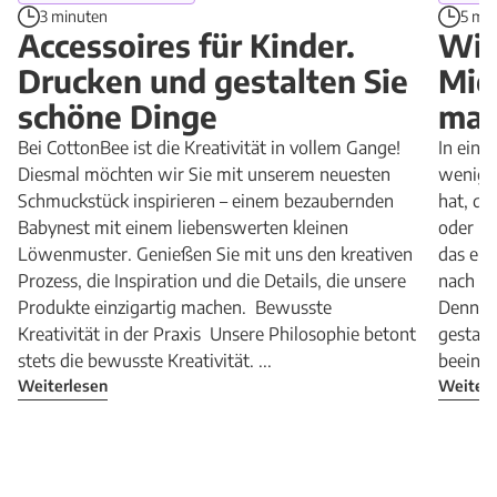
3 minuten
5 mi
Accessoires für Kinder.
Wie
Drucken und gestalten Sie
Mie
schöne Dinge
mac
Bei CottonBee ist die Kreativität in vollem Gange!
In ein
Diesmal möchten wir Sie mit unserem neuesten
wenig 
Schmuckstück inspirieren – einem bezaubernden
hat, di
Babynest mit einem liebenswerten kleinen
oder i
Löwenmuster. Genießen Sie mit uns den kreativen
das ei
Prozess, die Inspiration und die Details, die unsere
nach ei
Produkte einzigartig machen. Bewusste
Denn wi
Kreativität in der Praxis Unsere Philosophie betont
gestalt
stets die bewusste Kreativität. ...
beeinfl
Weiterlesen
Weiterl