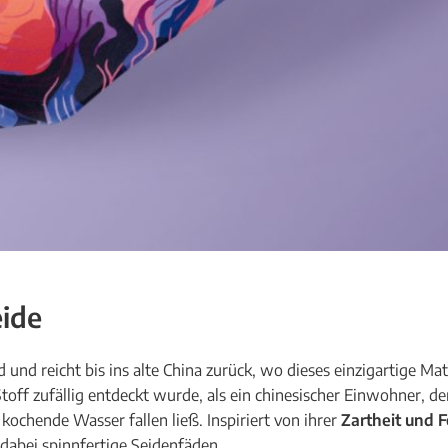
eide
d und reicht bis ins alte China zurück, wo dieses einzigartige Ma
toff zufällig entdeckt wurde, als ein chinesischer Einwohner, d
kochende Wasser fallen ließ. Inspiriert von ihrer
Zartheit und F
 dabei spinnfertige Seidenfäden.