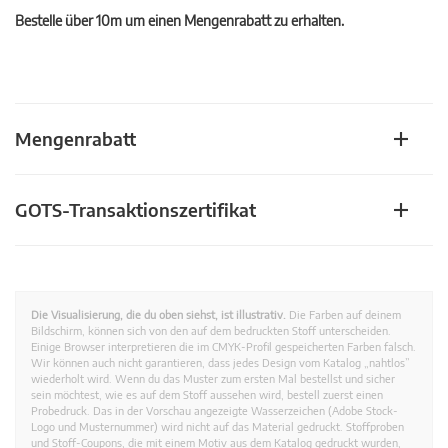
Bestelle über 10m um einen Mengenrabatt zu erhalten.
Mengenrabatt
GOTS-Transaktionszertifikat
Die Visualisierung, die du oben siehst, ist illustrativ.
Die Farben auf deinem
Bildschirm, können sich von den auf dem bedruckten Stoff unterscheiden.
Einige Browser interpretieren die im CMYK-Profil gespeicherten Farben falsch.
Wir können auch nicht garantieren, dass jedes Design vom Katalog „nahtlos”
wiederholt wird. Wenn du das Muster zum ersten Mal bestellst und sicher
sein möchtest, wie es auf dem Stoff aussehen wird, bestell zuerst einen
Probedruck. Das in der Vorschau angezeigte Wasserzeichen (Adobe Stock-
Logo und Musternummer) wird nicht auf das Material gedruckt. Stoffproben
und Stoff-Coupons, die mit einem Motiv aus dem Katalog gedruckt wurden,