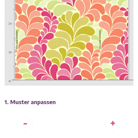
1. Muster anpassen
-
+