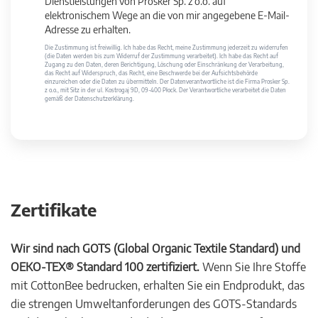
Dienstleistungen von Prosker Sp. z o.o. auf
elektronischem Wege an die von mir angegebene E-Mail-
Adresse zu erhalten.
Die Zustimmung ist freiwillig. Ich habe das Recht, meine Zustimmung jederzeit zu widerrufen
(die Daten werden bis zum Widerruf der Zustimmung verarbeitet). Ich habe das Recht auf
Zugang zu den Daten, deren Berichtigung, Löschung oder Einschränkung der Verarbeitung,
das Recht auf Widerspruch, das Recht, eine Beschwerde bei der Aufsichtsbehörde
einzureichen oder die Daten zu übermitteln. Der Datenverantwortliche ist die Firma Prosker Sp.
z o.o., mit Sitz in der ul. Kostrogaj 9D, 09-400 Płock. Der Verantwortliche verarbeitet die Daten
gemäß der Datenschutzerklärung.
Zertifikate
Wir sind nach GOTS (Global Organic Textile Standard) und
OEKO-TEX® Standard 100 zertifiziert.
Wenn Sie Ihre Stoffe
mit CottonBee bedrucken, erhalten Sie ein Endprodukt, das
die strengen Umweltanforderungen des GOTS-Standards