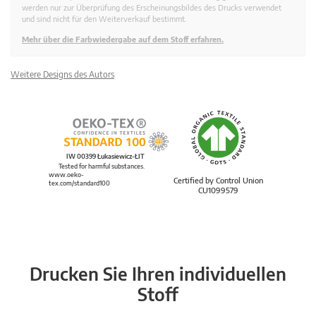
werden nur zur Überprüfung des Erscheinungsbildes des Drucks verwendet
und sind nicht für den Weiterverkauf bestimmt.
Mehr über die Farbwiedergabe auf dem Stoff erfahren.
Weitere Designs des Autors
IW 00399 Łukasiewicz-ŁIT
Tested for harmful substances.
www.oeko-
Certified by Control Union
tex.com/standard100
CU1099579
Drucken Sie Ihren individuellen
Stoff