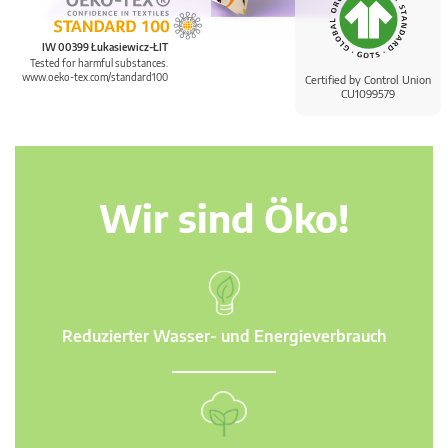
IW 00399 Łukasiewicz-ŁIT
Tested for harmful substances.
www.oeko-tex.com/standard100
Certified by Control Union
CU1099579
Wir sind Öko!
Reduzierter Wasser- und Energieverbrauch