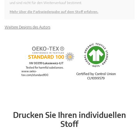
und sind nicht für den Weiterverkauf bestimmt.
Mehr über die Farbwiedergabe auf dem Stoff erfahren.
Weitere Designs des Autors
IW 00399 Łukasiewicz-ŁIT
Tested for harmful substances.
www.oeko-
Certified by Control Union
tex.com/standard100
CU1099579
Drucken Sie Ihren individuellen
Stoff