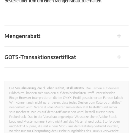
Bestelle über 10m um einen Mengenrabatt zu erhalten.
Mengenrabatt
GOTS-Transaktionszertifikat
Die Visualisierung, die du oben siehst, ist illustrativ.
Die Farben auf deinem
Bildschirm, können sich von den auf dem bedruckten Stoff unterscheiden.
Einige Browser interpretieren die im CMYK-Profil gespeicherten Farben falsch.
Wir können auch nicht garantieren, dass jedes Design vom Katalog „nahtlos”
wiederholt wird. Wenn du das Muster zum ersten Mal bestellst und sicher
sein möchtest, wie es auf dem Stoff aussehen wird, bestell zuerst einen
Probedruck. Das in der Vorschau angezeigte Wasserzeichen (Adobe Stock-
Logo und Musternummer) wird nicht auf das Material gedruckt. Stoffproben
und Stoff-Coupons, die mit einem Motiv aus dem Katalog gedruckt wurden,
werden nur zur Überprüfung des Erscheinungsbildes des Drucks verwendet