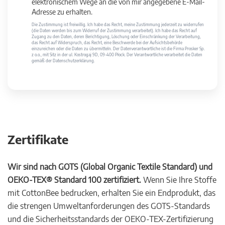
elektronischem Wege an die von mir angegebene E-Mail-
Adresse zu erhalten.
Die Zustimmung ist freiwillig. Ich habe das Recht, meine Zustimmung jederzeit zu widerrufen
(die Daten werden bis zum Widerruf der Zustimmung verarbeitet). Ich habe das Recht auf
Zugang zu den Daten, deren Berichtigung, Löschung oder Einschränkung der Verarbeitung,
das Recht auf Widerspruch, das Recht, eine Beschwerde bei der Aufsichtsbehörde
einzureichen oder die Daten zu übermitteln. Der Datenverantwortliche ist die Firma Prosker Sp.
z o.o., mit Sitz in der ul. Kostrogaj 9D, 09-400 Płock. Der Verantwortliche verarbeitet die Daten
gemäß der Datenschutzerklärung.
Zertifikate
Wir sind nach GOTS (Global Organic Textile Standard) und
OEKO-TEX® Standard 100 zertifiziert.
Wenn Sie Ihre Stoffe
mit CottonBee bedrucken, erhalten Sie ein Endprodukt, das
die strengen Umweltanforderungen des GOTS-Standards
und die Sicherheitsstandards der OEKO-TEX-Zertifizierung