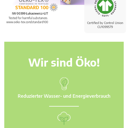
IW 00399 Łukasiewicz-ŁIT
Tested for harmful substances.
www.oeko-tex.com/standard100
Certified by Control Union
CU1099579
Wir sind Öko!
Reduzierter Wasser- und Energieverbrauch