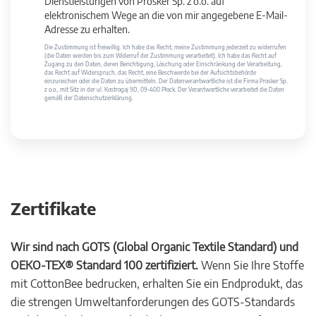
Dienstleistungen von Prosker Sp. z o.o. auf
elektronischem Wege an die von mir angegebene E-Mail-
Adresse zu erhalten.
Die Zustimmung ist freiwillig. Ich habe das Recht, meine Zustimmung jederzeit zu widerrufen
(die Daten werden bis zum Widerruf der Zustimmung verarbeitet). Ich habe das Recht auf
Zugang zu den Daten, deren Berichtigung, Löschung oder Einschränkung der Verarbeitung,
das Recht auf Widerspruch, das Recht, eine Beschwerde bei der Aufsichtsbehörde
einzureichen oder die Daten zu übermitteln. Der Datenverantwortliche ist die Firma Prosker Sp.
z o.o., mit Sitz in der ul. Kostrogaj 9D, 09-400 Płock. Der Verantwortliche verarbeitet die Daten
gemäß der Datenschutzerklärung.
Zertifikate
Wir sind nach GOTS (Global Organic Textile Standard) und
OEKO-TEX® Standard 100 zertifiziert.
Wenn Sie Ihre Stoffe
mit CottonBee bedrucken, erhalten Sie ein Endprodukt, das
die strengen Umweltanforderungen des GOTS-Standards