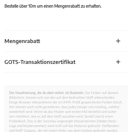
Bestelle über 10m um einen Mengenrabatt zu erhalten.
Mengenrabatt
GOTS-Transaktionszertifikat
Die Visualisierung, die du oben siehst, ist illustrativ.
Die Farben auf deinem
Bildschirm, können sich von den auf dem bedruckten Stoff unterscheiden.
Einige Browser interpretieren die im CMYK-Profil gespeicherten Farben falsch.
Wir können auch nicht garantieren, dass jedes Design vom Katalog „nahtlos”
wiederholt wird. Wenn du das Muster zum ersten Mal bestellst und sicher
sein möchtest, wie es auf dem Stoff aussehen wird, bestell zuerst einen
Probedruck. Das in der Vorschau angezeigte Wasserzeichen (Adobe Stock-
Logo und Musternummer) wird nicht auf das Material gedruckt. Stoffproben
und Stoff-Coupons, die mit einem Motiv aus dem Katalog gedruckt wurden,