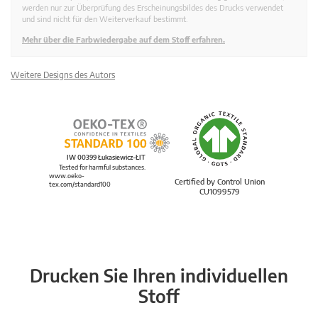
werden nur zur Überprüfung des Erscheinungsbildes des Drucks verwendet
und sind nicht für den Weiterverkauf bestimmt.
Mehr über die Farbwiedergabe auf dem Stoff erfahren.
Weitere Designs des Autors
IW 00399 Łukasiewicz-ŁIT
Tested for harmful substances.
www.oeko-
Certified by Control Union
tex.com/standard100
CU1099579
Drucken Sie Ihren individuellen
Stoff