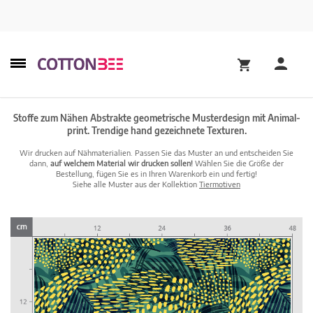
Stoffe zum Nähen Abstrakte geometrische Musterdesign mit Animal-
print. Trendige hand gezeichnete Texturen.
Wir drucken auf Nähmaterialien. Passen Sie das Muster an und entscheiden Sie
dann,
auf welchem Material wir drucken sollen!
Wählen Sie die Größe der
Bestellung, fügen Sie es in Ihren Warenkorb ein und fertig!
Siehe alle Muster aus der Kollektion
Tiermotiven