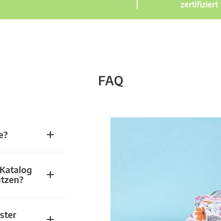
zertifiziert
FAQ
e?
 Katalog
utzen?
ster