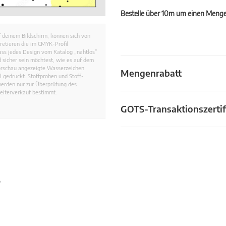
Bestelle über 10m um einen Mengen
 deinem Bildschirm, können sich von
retieren die im CMYK-Profil
dass jedes Design vom Katalog „nahtlos”
 sicher sein möchtest, wie es auf dem
Vorschau angezeigte Wasserzeichen
Mengenrabatt
 gedruckt. Stoffproben und Stoff-
werden nur zur Überprüfung des
eiterverkauf bestimmt.
GOTS-Transaktionszertif