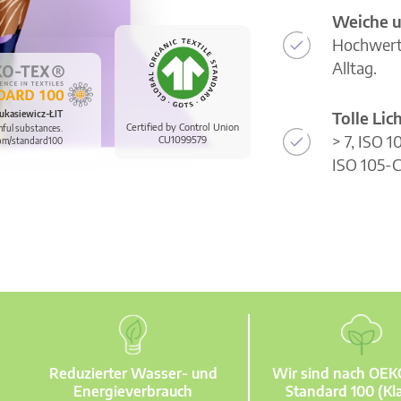
Weiche u
Hochwerti
Alltag.
Tolle Li
ukasiewicz-ŁIT
Certified by Control Union
mful substances.
> 7, ISO 
CU1099579
om/standard100
ISO 105-C
Reduzierter Wasser- und
Wir sind nach OE
Energieverbrauch
Standard 100 (Kla