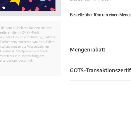
Bestelle über 10m um einen Mengen
 deinem Bildschirm, können sich von
retieren die im CMYK-Profil
dass jedes Design vom Katalog „nahtlos”
 sicher sein möchtest, wie es auf dem
Vorschau angezeigte Wasserzeichen
Mengenrabatt
 gedruckt. Stoffproben und Stoff-
werden nur zur Überprüfung des
eiterverkauf bestimmt.
GOTS-Transaktionszertif