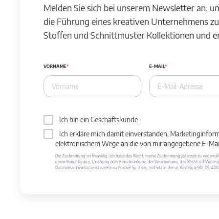
Melden Sie sich bei unserem Newsletter an, u
die Führung eines kreativen Unternehmens zu
Stoffen und Schnittmuster Kollektionen und 
VORNAME
E-MAIL
Ich bin ein Geschäftskunde
Ich erkläre mich damit einverstanden, Marketinginfor
elektronischem Wege an die von mir angegebene E-Mail
Die Zustimmung ist freiwillig. Ich habe das Recht, meine Zustimmung jederzeit zu widerr
deren Berichtigung, Löschung oder Einschränkung der Verarbeitung, das Recht auf Widersp
Datenverantwortliche ist die Firma Prosker Sp. z o.o., mit Sitz in der ul. Kostrogaj 9D, 09-