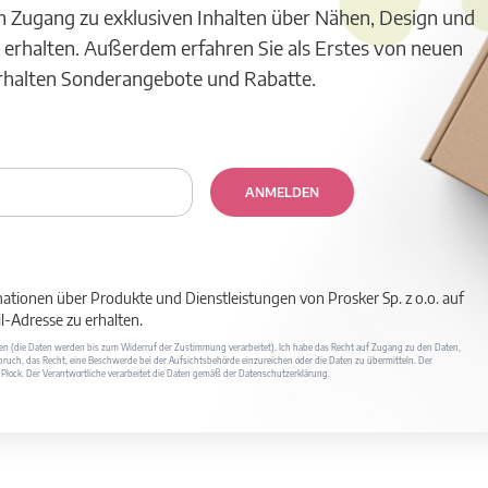
m Zugang zu exklusiven Inhalten über Nähen, Design und
 erhalten. Außerdem erfahren Sie als Erstes von neuen
erhalten Sonderangebote und Rabatte.
ANMELDEN
mationen über Produkte und Dienstleistungen von Prosker Sp. z o.o. auf
-Adresse zu erhalten.
ufen (die Daten werden bis zum Widerruf der Zustimmung verarbeitet). Ich habe das Recht auf Zugang zu den Daten,
ruch, das Recht, eine Beschwerde bei der Aufsichtsbehörde einzureichen oder die Daten zu übermitteln. Der
400 Płock. Der Verantwortliche verarbeitet die Daten gemäß der Datenschutzerklärung.