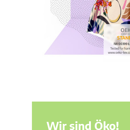
IW 00399 Ł
Tested for har
www.oeko-tex.c
Wir sind Öko!