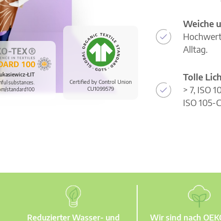
Weiche u
Hochwerti
Alltag.
Tolle Li
ukasiewicz-ŁIT
Certified by Control Union
mful substances.
> 7, ISO 
CU1099579
om/standard100
ISO 105-C
Reduzierter Wasser- und
Wir sind nach OE