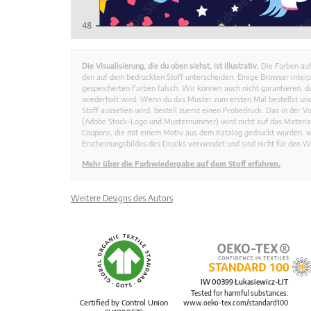
Die Visualisierung, die du oben siehst, ist illustrativ.
Die Farben auf
den auf dem bedruckten Stoff unterscheiden. Einige Browser interp
gespeicherten Farben falsch. Wir können auch nicht garantieren, 
wiederholt wird. Wenn du das Muster zum ersten Mal bestellst und
Stoff aussehen wird, bestell zuerst einen Probedruck. Das in der 
(Adobe Stock-Logo und Musternummer) wird nicht auf das Material
Coupons, die mit einem Motiv aus dem Katalog gedruckt wurden, 
Erscheinungsbildes des Drucks verwendet und sind nicht für den W
Mehr über die Farbwiedergabe auf dem Stoff erfahren.
Weitere Designs des Autors
IW 00399 Łukasiewicz-ŁIT
Tested for harmful substances.
Certified by Control Union
www.oeko-tex.com/standard100