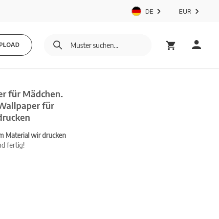
DE
EUR
PLOAD
er für Mädchen.
Wallpaper für
drucken
m Material wir drucken
d fertig!