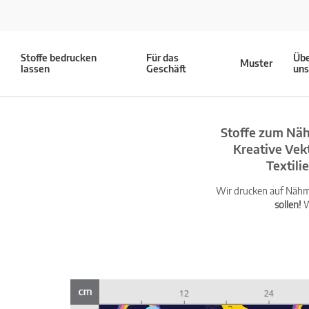
Stoffe bedrucken
Für das
Üb
Muster
lassen
Geschäft
un
Stoffe zum Näh
Kreative Vek
Textil
Wir drucken auf Nähma
sollen!
W