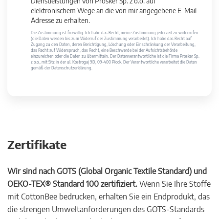
Dienstleistungen von Prosker Sp. z o.o. auf
elektronischem Wege an die von mir angegebene E-Mail-
Adresse zu erhalten.
Die Zustimmung ist freiwillig. Ich habe das Recht, meine Zustimmung jederzeit zu widerrufen
(die Daten werden bis zum Widerruf der Zustimmung verarbeitet). Ich habe das Recht auf
Zugang zu den Daten, deren Berichtigung, Löschung oder Einschränkung der Verarbeitung,
das Recht auf Widerspruch, das Recht, eine Beschwerde bei der Aufsichtsbehörde
einzureichen oder die Daten zu übermitteln. Der Datenverantwortliche ist die Firma Prosker Sp.
z o.o., mit Sitz in der ul. Kostrogaj 9D, 09-400 Płock. Der Verantwortliche verarbeitet die Daten
gemäß der Datenschutzerklärung.
Zertifikate
Wir sind nach GOTS (Global Organic Textile Standard) und
OEKO-TEX® Standard 100 zertifiziert.
Wenn Sie Ihre Stoffe
mit CottonBee bedrucken, erhalten Sie ein Endprodukt, das
die strengen Umweltanforderungen des GOTS-Standards