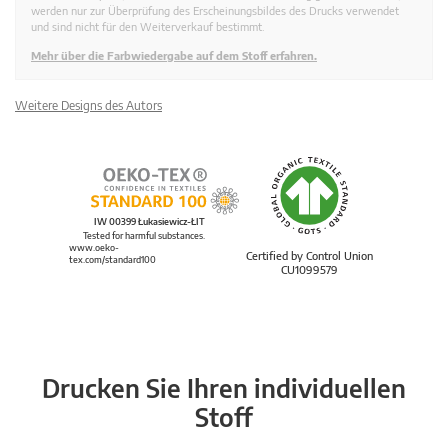
werden nur zur Überprüfung des Erscheinungsbildes des Drucks verwendet
und sind nicht für den Weiterverkauf bestimmt.
Mehr über die Farbwiedergabe auf dem Stoff erfahren.
Weitere Designs des Autors
IW 00399 Łukasiewicz-ŁIT
Tested for harmful substances.
www.oeko-
Certified by Control Union
tex.com/standard100
CU1099579
Drucken Sie Ihren individuellen
Stoff