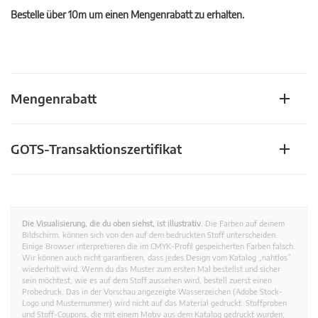
Bestelle über 10m um einen Mengenrabatt zu erhalten.
Mengenrabatt
GOTS-Transaktionszertifikat
Die Visualisierung, die du oben siehst, ist illustrativ.
Die Farben auf deinem
Bildschirm, können sich von den auf dem bedruckten Stoff unterscheiden.
Einige Browser interpretieren die im CMYK-Profil gespeicherten Farben falsch.
Wir können auch nicht garantieren, dass jedes Design vom Katalog „nahtlos”
wiederholt wird. Wenn du das Muster zum ersten Mal bestellst und sicher
sein möchtest, wie es auf dem Stoff aussehen wird, bestell zuerst einen
Probedruck. Das in der Vorschau angezeigte Wasserzeichen (Adobe Stock-
Logo und Musternummer) wird nicht auf das Material gedruckt. Stoffproben
und Stoff-Coupons, die mit einem Motiv aus dem Katalog gedruckt wurden,