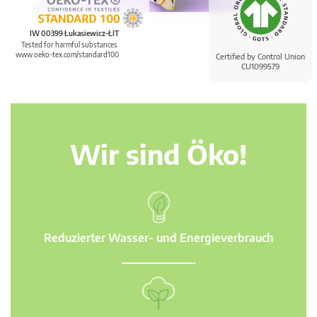
IW 00399 Łukasiewicz-ŁIT
Tested for harmful substances.
www.oeko-tex.com/standard100
Certified by Control Union
CU1099579
Wir sind Öko!
Reduzierter Wasser- und Energieverbrauch