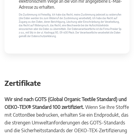
elektronischem Wege an die von mir angegebene E-Mail-
Adresse zu erhalten.
Die Zustimmung ist freiwillig. Ich habe das Recht, meine Zustimmung jederzeit zu widerrufen
(die Daten werden bis zum Widerruf der Zustimmung verarbeitet). Ich habe das Recht auf
Zugang zu den Daten, deren Berichtigung, Löschung oder Einschränkung der Verarbeitung,
das Recht auf Widerspruch, das Recht, eine Beschwerde bei der Aufsichtsbehörde
einzureichen oder die Daten zu übermitteln. Der Datenverantwortliche ist die Firma Prosker Sp.
z o.o., mit Sitz in der ul. Kostrogaj 9D, 09-400 Płock. Der Verantwortliche verarbeitet die Daten
gemäß der Datenschutzerklärung.
Zertifikate
Wir sind nach GOTS (Global Organic Textile Standard) und
OEKO-TEX® Standard 100 zertifiziert.
Wenn Sie Ihre Stoffe
mit CottonBee bedrucken, erhalten Sie ein Endprodukt, das
die strengen Umweltanforderungen des GOTS-Standards
und die Sicherheitsstandards der OEKO-TEX-Zertifizierung