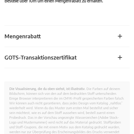
Bestelle über 10m um einen Mengenrabatt zu erhalten.
Mengenrabatt
GOTS-Transaktionszertifikat
Die Visualisierung, die du oben siehst, ist illustrativ.
Die Farben auf deinem
Bildschirm, können sich von den auf dem bedruckten Stoff unterscheiden.
Einige Browser interpretieren die im CMYK-Profil gespeicherten Farben falsch.
Wir können auch nicht garantieren, dass jedes Design vom Katalog „nahtlos”
wiederholt wird. Wenn du das Muster zum ersten Mal bestellst und sicher
sein möchtest, wie es auf dem Stoff aussehen wird, bestell zuerst einen
Probedruck. Das in der Vorschau angezeigte Wasserzeichen (Adobe Stock-
Logo und Musternummer) wird nicht auf das Material gedruckt. Stoffproben
und Stoff-Coupons, die mit einem Motiv aus dem Katalog gedruckt wurden,
werden nur zur Überprüfung des Erscheinungsbildes des Drucks verwendet