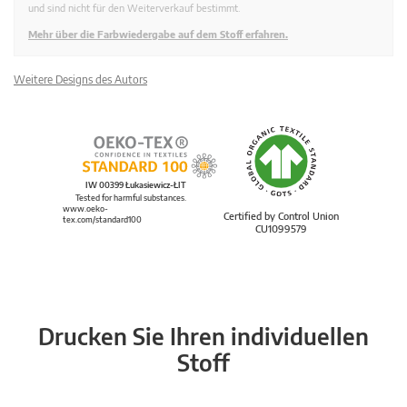
und sind nicht für den Weiterverkauf bestimmt.
Mehr über die Farbwiedergabe auf dem Stoff erfahren.
Weitere Designs des Autors
IW 00399 Łukasiewicz-ŁIT
Tested for harmful substances.
www.oeko-
Certified by Control Union
tex.com/standard100
CU1099579
Drucken Sie Ihren individuellen
Stoff