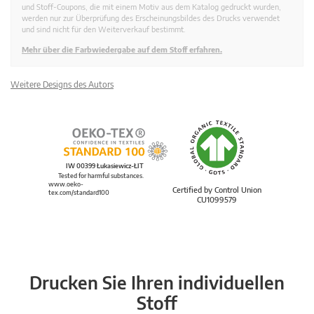
und Stoff-Coupons, die mit einem Motiv aus dem Katalog gedruckt wurden,
werden nur zur Überprüfung des Erscheinungsbildes des Drucks verwendet
und sind nicht für den Weiterverkauf bestimmt.
Mehr über die Farbwiedergabe auf dem Stoff erfahren.
Weitere Designs des Autors
IW 00399 Łukasiewicz-ŁIT
Tested for harmful substances.
www.oeko-
Certified by Control Union
tex.com/standard100
CU1099579
Drucken Sie Ihren individuellen
Stoff