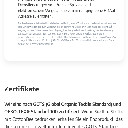
Dienstleistungen von Prosker Sp. z o.o. auf
elektronischem Wege an die von mir angegebene E-Mail-
Adresse zu erhalten.
Die Zustimmung ist freiwillig. Ich habe das Recht, meine Zustimmung jederzeit zu widerrufen
(die Daten werden bis zum Widerruf der Zustimmung verarbeitet). Ich habe das Recht auf
Zugang zu den Daten, deren Berichtigung, Löschung oder Einschränkung der Verarbeitung,
das Recht auf Widerspruch, das Recht, eine Beschwerde bei der Aufsichtsbehörde
einzureichen oder die Daten zu übermitteln. Der Datenverantwortliche ist die Firma Prosker Sp.
z o.o., mit Sitz in der ul. Kostrogaj 9D, 09-400 Płock. Der Verantwortliche verarbeitet die Daten
gemäß der Datenschutzerklärung.
Zertifikate
Wir sind nach GOTS (Global Organic Textile Standard) und
OEKO-TEX® Standard 100 zertifiziert.
Wenn Sie Ihre Stoffe
mit CottonBee bedrucken, erhalten Sie ein Endprodukt, das
die strengen Umweltanforderungen des GOTS-Standards