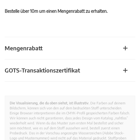
Bestelle über 10m um einen Mengenrabatt zu erhalten.
Mengenrabatt
GOTS-Transaktionszertifikat
Die Visualisierung, die du oben siehst, ist illustrativ.
Die Farben auf deinem
Bildschirm, können sich von den auf dem bedruckten Stoff unterscheiden.
Einige Browser interpretieren die im CMYK-Profil gespeicherten Farben falsch.
Wir können auch nicht garantieren, dass jedes Design vom Katalog „nahtlos”
wiederholt wird. Wenn du das Muster zum ersten Mal bestellst und sicher
sein möchtest, wie es auf dem Stoff aussehen wird, bestell zuerst einen
Probedruck. Das in der Vorschau angezeigte Wasserzeichen (Adobe Stock-
Logo und Musternummer) wird nicht auf das Material gedruckt. Stoffproben