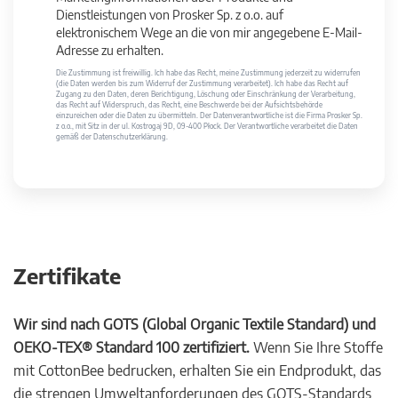
Dienstleistungen von Prosker Sp. z o.o. auf
elektronischem Wege an die von mir angegebene E-Mail-
Adresse zu erhalten.
Die Zustimmung ist freiwillig. Ich habe das Recht, meine Zustimmung jederzeit zu widerrufen
(die Daten werden bis zum Widerruf der Zustimmung verarbeitet). Ich habe das Recht auf
Zugang zu den Daten, deren Berichtigung, Löschung oder Einschränkung der Verarbeitung,
das Recht auf Widerspruch, das Recht, eine Beschwerde bei der Aufsichtsbehörde
einzureichen oder die Daten zu übermitteln. Der Datenverantwortliche ist die Firma Prosker Sp.
z o.o., mit Sitz in der ul. Kostrogaj 9D, 09-400 Płock. Der Verantwortliche verarbeitet die Daten
gemäß der Datenschutzerklärung.
Zertifikate
Wir sind nach GOTS (Global Organic Textile Standard) und
OEKO-TEX® Standard 100 zertifiziert.
Wenn Sie Ihre Stoffe
mit CottonBee bedrucken, erhalten Sie ein Endprodukt, das
die strengen Umweltanforderungen des GOTS-Standards