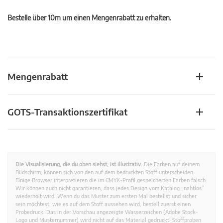
Bestelle über 10m um einen Mengenrabatt zu erhalten.
Mengenrabatt
GOTS-Transaktionszertifikat
Die Visualisierung, die du oben siehst, ist illustrativ.
Die Farben auf deinem
Bildschirm, können sich von den auf dem bedruckten Stoff unterscheiden.
Einige Browser interpretieren die im CMYK-Profil gespeicherten Farben falsch.
Wir können auch nicht garantieren, dass jedes Design vom Katalog „nahtlos”
wiederholt wird. Wenn du das Muster zum ersten Mal bestellst und sicher
sein möchtest, wie es auf dem Stoff aussehen wird, bestell zuerst einen
Probedruck. Das in der Vorschau angezeigte Wasserzeichen (Adobe Stock-
Logo und Musternummer) wird nicht auf das Material gedruckt. Stoffproben