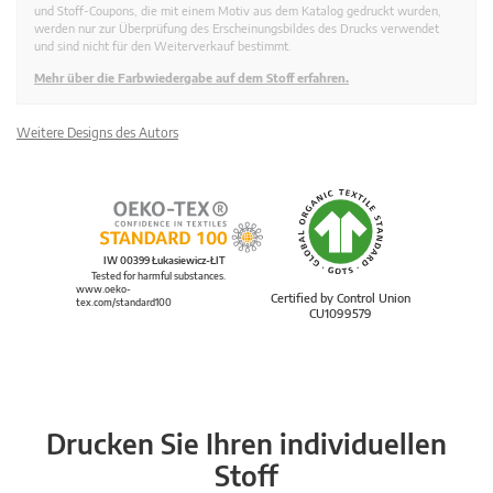
und Stoff-Coupons, die mit einem Motiv aus dem Katalog gedruckt wurden,
werden nur zur Überprüfung des Erscheinungsbildes des Drucks verwendet
und sind nicht für den Weiterverkauf bestimmt.
Mehr über die Farbwiedergabe auf dem Stoff erfahren.
Weitere Designs des Autors
IW 00399 Łukasiewicz-ŁIT
Tested for harmful substances.
www.oeko-
Certified by Control Union
tex.com/standard100
CU1099579
Drucken Sie Ihren individuellen
Stoff