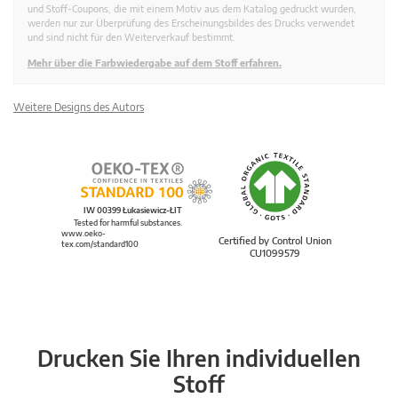
und Stoff-Coupons, die mit einem Motiv aus dem Katalog gedruckt wurden,
werden nur zur Überprüfung des Erscheinungsbildes des Drucks verwendet
und sind nicht für den Weiterverkauf bestimmt.
Mehr über die Farbwiedergabe auf dem Stoff erfahren.
Weitere Designs des Autors
IW 00399 Łukasiewicz-ŁIT
Tested for harmful substances.
www.oeko-
Certified by Control Union
tex.com/standard100
CU1099579
Drucken Sie Ihren individuellen
Stoff