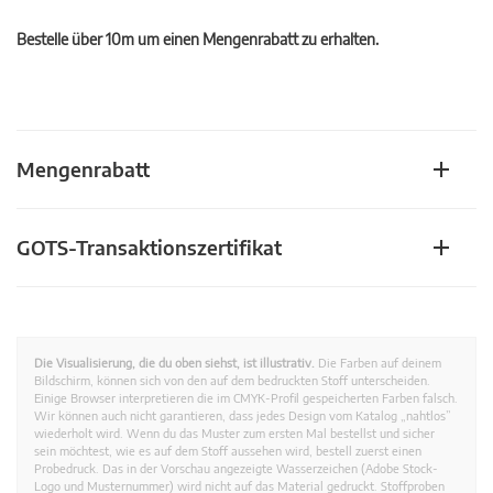
Bestelle über 10m um einen Mengenrabatt zu erhalten.
Mengenrabatt
GOTS-Transaktionszertifikat
Die Visualisierung, die du oben siehst, ist illustrativ.
Die Farben auf deinem
Bildschirm, können sich von den auf dem bedruckten Stoff unterscheiden.
Einige Browser interpretieren die im CMYK-Profil gespeicherten Farben falsch.
Wir können auch nicht garantieren, dass jedes Design vom Katalog „nahtlos”
wiederholt wird. Wenn du das Muster zum ersten Mal bestellst und sicher
sein möchtest, wie es auf dem Stoff aussehen wird, bestell zuerst einen
Probedruck. Das in der Vorschau angezeigte Wasserzeichen (Adobe Stock-
Logo und Musternummer) wird nicht auf das Material gedruckt. Stoffproben