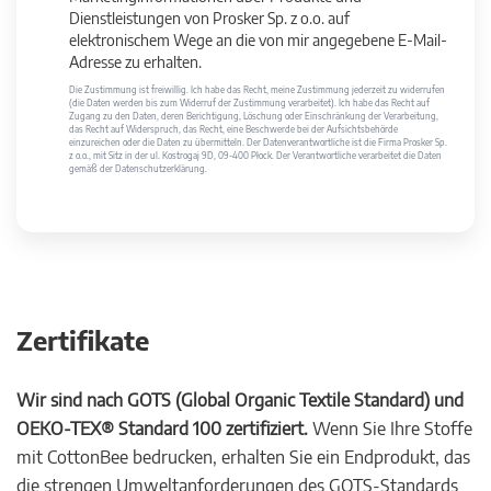
Dienstleistungen von Prosker Sp. z o.o. auf
elektronischem Wege an die von mir angegebene E-Mail-
Adresse zu erhalten.
Die Zustimmung ist freiwillig. Ich habe das Recht, meine Zustimmung jederzeit zu widerrufen
(die Daten werden bis zum Widerruf der Zustimmung verarbeitet). Ich habe das Recht auf
Zugang zu den Daten, deren Berichtigung, Löschung oder Einschränkung der Verarbeitung,
das Recht auf Widerspruch, das Recht, eine Beschwerde bei der Aufsichtsbehörde
einzureichen oder die Daten zu übermitteln. Der Datenverantwortliche ist die Firma Prosker Sp.
z o.o., mit Sitz in der ul. Kostrogaj 9D, 09-400 Płock. Der Verantwortliche verarbeitet die Daten
gemäß der Datenschutzerklärung.
Zertifikate
Wir sind nach GOTS (Global Organic Textile Standard) und
OEKO-TEX® Standard 100 zertifiziert.
Wenn Sie Ihre Stoffe
mit CottonBee bedrucken, erhalten Sie ein Endprodukt, das
die strengen Umweltanforderungen des GOTS-Standards