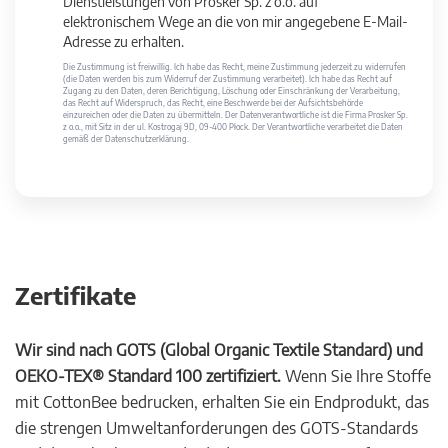
Dienstleistungen von Prosker Sp. z o.o. auf
elektronischem Wege an die von mir angegebene E-Mail-
Adresse zu erhalten.
Die Zustimmung ist freiwillig. Ich habe das Recht, meine Zustimmung jederzeit zu widerrufen
(die Daten werden bis zum Widerruf der Zustimmung verarbeitet). Ich habe das Recht auf
Zugang zu den Daten, deren Berichtigung, Löschung oder Einschränkung der Verarbeitung,
das Recht auf Widerspruch, das Recht, eine Beschwerde bei der Aufsichtsbehörde
einzureichen oder die Daten zu übermitteln. Der Datenverantwortliche ist die Firma Prosker Sp.
z o.o., mit Sitz in der ul. Kostrogaj 9D, 09-400 Płock. Der Verantwortliche verarbeitet die Daten
gemäß der Datenschutzerklärung.
Zertifikate
Wir sind nach GOTS (Global Organic Textile Standard) und
OEKO-TEX® Standard 100 zertifiziert.
Wenn Sie Ihre Stoffe
mit CottonBee bedrucken, erhalten Sie ein Endprodukt, das
die strengen Umweltanforderungen des GOTS-Standards