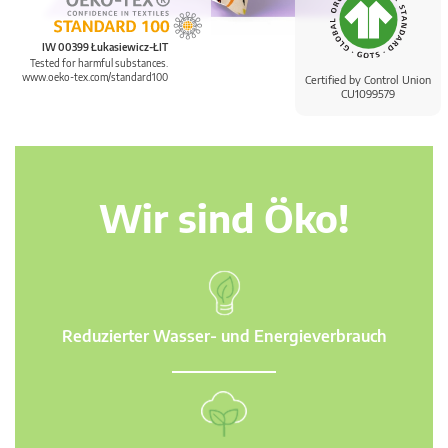
IW 00399 Łukasiewicz-ŁIT
Tested for harmful substances.
www.oeko-tex.com/standard100
Certified by Control Union
CU1099579
Wir sind Öko!
Reduzierter Wasser- und Energieverbrauch