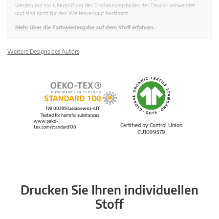
werden nur zur Überprüfung des Erscheinungsbildes des Drucks verwendet
und sind nicht für den Weiterverkauf bestimmt.
Mehr über die Farbwiedergabe auf dem Stoff erfahren.
Weitere Designs des Autors
IW 00399 Łukasiewicz-ŁIT
Tested for harmful substances.
www.oeko-
Certified by Control Union
tex.com/standard100
CU1099579
Drucken Sie Ihren individuellen
Stoff