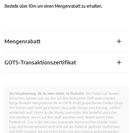
Bestelle über 10m um einen Mengenrabatt zu erhalten.
Mengenrabatt
GOTS-Transaktionszertifikat
Die Visualisierung, die du oben siehst, ist illustrativ.
Die Farben auf deinem
Bildschirm, können sich von den auf dem bedruckten Stoff unterscheiden.
Einige Browser interpretieren die im CMYK-Profil gespeicherten Farben falsch.
Wir können auch nicht garantieren, dass jedes Design vom Katalog „nahtlos”
wiederholt wird. Wenn du das Muster zum ersten Mal bestellst und sicher
sein möchtest, wie es auf dem Stoff aussehen wird, bestell zuerst einen
Probedruck. Das in der Vorschau angezeigte Wasserzeichen (Adobe Stock-
Logo und Musternummer) wird nicht auf das Material gedruckt. Stoffproben
und Stoff-Coupons, die mit einem Motiv aus dem Katalog gedruckt wurden,