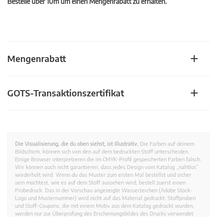
Bestelle über 10m um einen Mengenrabatt zu erhalten.
Mengenrabatt
GOTS-Transaktionszertifikat
Die Visualisierung, die du oben siehst, ist illustrativ.
Die Farben auf deinem
Bildschirm, können sich von den auf dem bedruckten Stoff unterscheiden.
Einige Browser interpretieren die im CMYK-Profil gespeicherten Farben falsch.
Wir können auch nicht garantieren, dass jedes Design vom Katalog „nahtlos”
wiederholt wird. Wenn du das Muster zum ersten Mal bestellst und sicher
sein möchtest, wie es auf dem Stoff aussehen wird, bestell zuerst einen
Probedruck. Das in der Vorschau angezeigte Wasserzeichen (Adobe Stock-
Logo und Musternummer) wird nicht auf das Material gedruckt. Stoffproben
und Stoff-Coupons, die mit einem Motiv aus dem Katalog gedruckt wurden,
werden nur zur Überprüfung des Erscheinungsbildes des Drucks verwendet