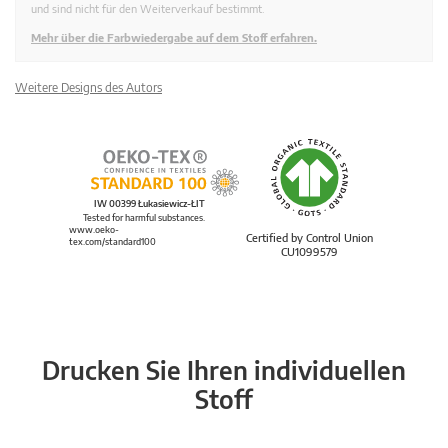
und sind nicht für den Weiterverkauf bestimmt.
Mehr über die Farbwiedergabe auf dem Stoff erfahren.
Weitere Designs des Autors
IW 00399 Łukasiewicz-ŁIT
Tested for harmful substances.
www.oeko-
Certified by Control Union
tex.com/standard100
CU1099579
Drucken Sie Ihren individuellen
Stoff