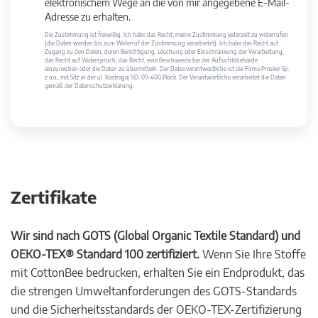
elektronischem Wege an die von mir angegebene E-Mail-
Adresse zu erhalten.
Die Zustimmung ist freiwillig. Ich habe das Recht, meine Zustimmung jederzeit zu widerrufen
(die Daten werden bis zum Widerruf der Zustimmung verarbeitet). Ich habe das Recht auf
Zugang zu den Daten, deren Berichtigung, Löschung oder Einschränkung der Verarbeitung,
das Recht auf Widerspruch, das Recht, eine Beschwerde bei der Aufsichtsbehörde
einzureichen oder die Daten zu übermitteln. Der Datenverantwortliche ist die Firma Prosker Sp.
z o.o., mit Sitz in der ul. Kostrogaj 9D, 09-400 Płock. Der Verantwortliche verarbeitet die Daten
gemäß der Datenschutzerklärung.
Zertifikate
Wir sind nach GOTS (Global Organic Textile Standard) und
OEKO-TEX® Standard 100 zertifiziert.
Wenn Sie Ihre Stoffe
mit CottonBee bedrucken, erhalten Sie ein Endprodukt, das
die strengen Umweltanforderungen des GOTS-Standards
und die Sicherheitsstandards der OEKO-TEX-Zertifizierung