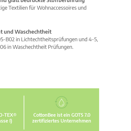
ge Textilien für Wohnaccessoires und
cht und Waschechtheit
105-B02 in Lichtechtheitsprüfungen und 4-5,
06 in Waschechtheit Prüfungen.
KO-TEX®
CottonBee ist ein GOTS 7.0
sse I)
zertifiziertes Unternehmen