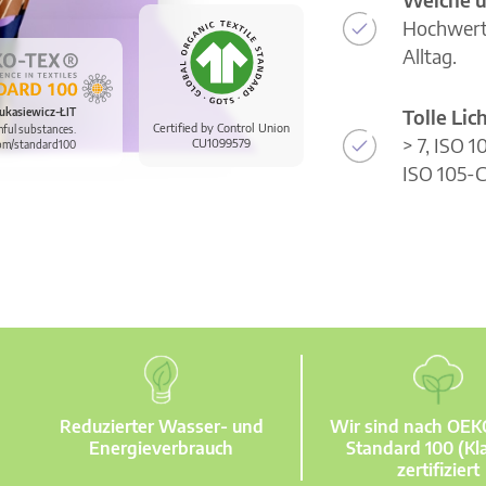
Hochwerti
Alltag.
Tolle Li
ukasiewicz-ŁIT
Certified by Control Union
mful substances.
> 7, ISO 
CU1099579
om/standard100
ISO 105-C
Reduzierter Wasser- und
Wir sind nach OE
Energieverbrauch
Standard 100 (Kla
zertifiziert