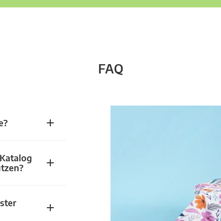
FAQ
e?
 Katalog
utzen?
ster