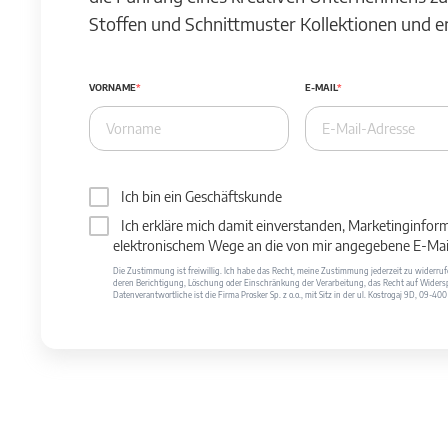
Stoffen und Schnittmuster Kollektionen und 
VORNAME
E-MAIL
Ich bin ein Geschäftskunde
Ich erkläre mich damit einverstanden, Marketinginfor
elektronischem Wege an die von mir angegebene E-Mail
Die Zustimmung ist freiwillig. Ich habe das Recht, meine Zustimmung jederzeit zu widerr
deren Berichtigung, Löschung oder Einschränkung der Verarbeitung, das Recht auf Widersp
Datenverantwortliche ist die Firma Prosker Sp. z o.o., mit Sitz in der ul. Kostrogaj 9D, 09-