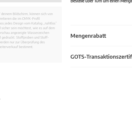
Bestelle über 10m um einen Mengen
 deinem Bildschirm, können sich von
retieren die im CMYK-Profil
dass jedes Design vom Katalog „nahtlos”
 sicher sein möchtest, wie es auf dem
Vorschau angezeigte Wasserzeichen
Mengenrabatt
 gedruckt. Stoffproben und Stoff-
werden nur zur Überprüfung des
eiterverkauf bestimmt.
GOTS-Transaktionszertif