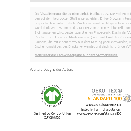
Die Visualisierung, die du oben siehst, ist illustrativ.
Die Farben auf
den auf dem bedruckten Stoff unterscheiden. Einige Browser interp
gespeicherten Farben falsch. Wir können auch nicht garantieren, 
wiederholt wird. Wenn du das Muster zum ersten Mal bestellst und
Stoff aussehen wird, bestell zuerst einen Probedruck. Das in der 
(Adobe Stock-Logo und Musternummer) wird nicht auf das Material
Coupons, die mit einem Motiv aus dem Katalog gedruckt wurden, 
Erscheinungsbildes des Drucks verwendet und sind nicht für den W
Mehr über die Farbwiedergabe auf dem Stoff erfahren.
Weitere Designs des Autors
IW 00399 Łukasiewicz-ŁIT
Tested for harmful substances.
Certified by Control Union
www.oeko-tex.com/standard100
CU1099579