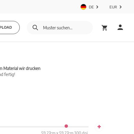
DE
EUR
PLOAD
m Material wir drucken
d fertig!
+
59.27cm x 59.27cm 300 dpi