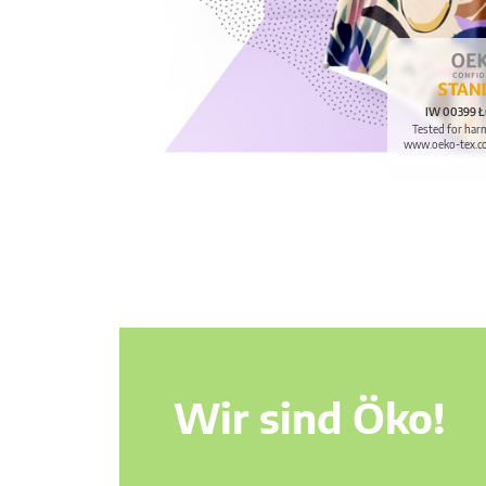
IW 00399 Ł
Tested for har
www.oeko-tex.c
Wir sind Öko!