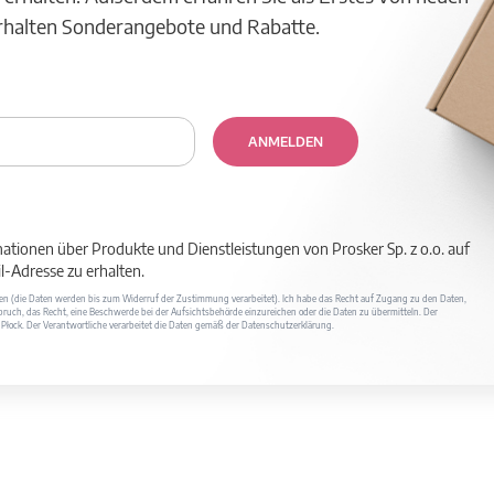
erhalten Sonderangebote und Rabatte.
ANMELDEN
mationen über Produkte und Dienstleistungen von Prosker Sp. z o.o. auf
-Adresse zu erhalten.
ufen (die Daten werden bis zum Widerruf der Zustimmung verarbeitet). Ich habe das Recht auf Zugang zu den Daten,
ruch, das Recht, eine Beschwerde bei der Aufsichtsbehörde einzureichen oder die Daten zu übermitteln. Der
400 Płock. Der Verantwortliche verarbeitet die Daten gemäß der Datenschutzerklärung.