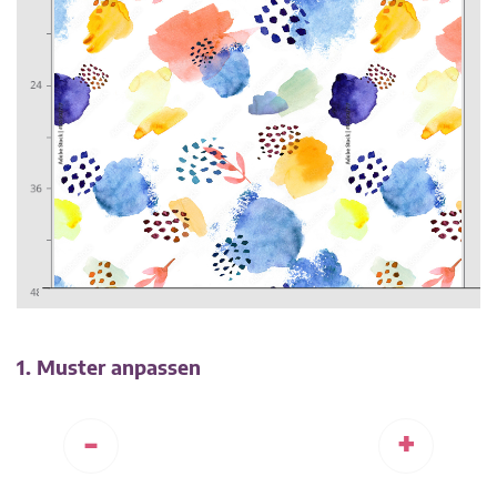
1. Muster anpassen
-
+