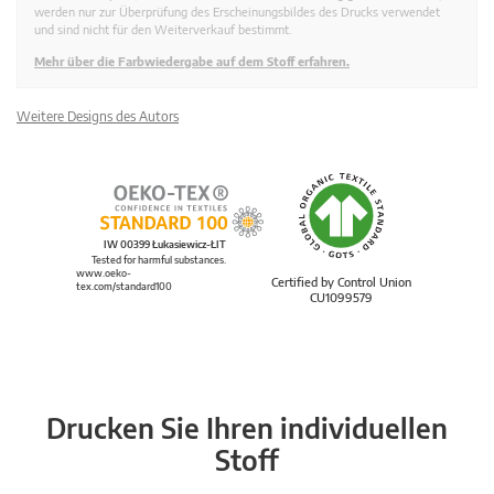
werden nur zur Überprüfung des Erscheinungsbildes des Drucks verwendet
und sind nicht für den Weiterverkauf bestimmt.
Mehr über die Farbwiedergabe auf dem Stoff erfahren.
Weitere Designs des Autors
IW 00399 Łukasiewicz-ŁIT
Tested for harmful substances.
www.oeko-
Certified by Control Union
tex.com/standard100
CU1099579
Drucken Sie Ihren individuellen
Stoff