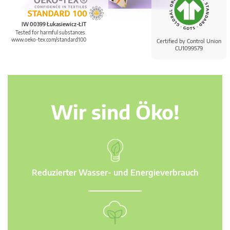
IW 00399 Łukasiewicz-ŁIT
Tested for harmful substances.
www.oeko-tex.com/standard100
Certified by Control Union
CU1099579
Wir sind Öko!
Reduzierter Wasser- und Energieverbrauch