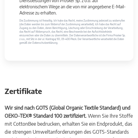
Dienstleistungen von Prosker Sp. z o.o. auf
elektronischem Wege an die von mir angegebene E-Mail-
Adresse zu erhalten.
Die Zustimmung ist freiwillig. Ich habe das Recht, meine Zustimmung jederzeit zu widerrufen
(die Daten werden bis zum Widerruf der Zustimmung verarbeitet). Ich habe das Recht auf
Zugang zu den Daten, deren Berichtigung, Löschung oder Einschränkung der Verarbeitung,
das Recht auf Widerspruch, das Recht, eine Beschwerde bei der Aufsichtsbehörde
einzureichen oder die Daten zu übermitteln. Der Datenverantwortliche ist die Firma Prosker Sp.
z o.o., mit Sitz in der ul. Kostrogaj 9D, 09-400 Płock. Der Verantwortliche verarbeitet die Daten
gemäß der Datenschutzerklärung.
Zertifikate
Wir sind nach GOTS (Global Organic Textile Standard) und
OEKO-TEX® Standard 100 zertifiziert.
Wenn Sie Ihre Stoffe
mit CottonBee bedrucken, erhalten Sie ein Endprodukt, das
die strengen Umweltanforderungen des GOTS-Standards