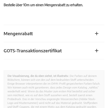
Bestelle über 10m um einen Mengenrabatt zu erhalten.
Mengenrabatt
GOTS-Transaktionszertifikat
Die Visualisierung, die du oben siehst, ist illustrativ.
Die Farben auf deinem
Bildschirm, können sich von den auf dem bedruckten Stoff unterscheiden.
Einige Browser interpretieren die im CMYK-Profil gespeicherten Farben falsch.
Wir können auch nicht garantieren, dass jedes Design vom Katalog „nahtlos”
wiederholt wird. Wenn du das Muster zum ersten Mal bestellst und sicher
sein möchtest, wie es auf dem Stoff aussehen wird, bestell zuerst einen
Probedruck. Das in der Vorschau angezeigte Wasserzeichen (Adobe Stock-
Logo und Musternummer) wird nicht auf das Material gedruckt. Stoffproben
und Stoff-Coupons, die mit einem Motiv aus dem Katalog gedruckt wurden,