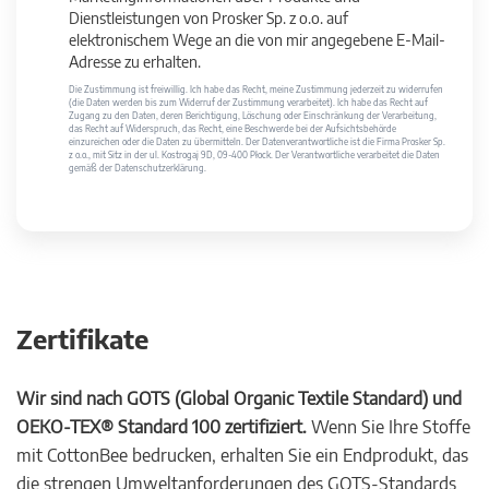
Dienstleistungen von Prosker Sp. z o.o. auf
elektronischem Wege an die von mir angegebene E-Mail-
Adresse zu erhalten.
Die Zustimmung ist freiwillig. Ich habe das Recht, meine Zustimmung jederzeit zu widerrufen
(die Daten werden bis zum Widerruf der Zustimmung verarbeitet). Ich habe das Recht auf
Zugang zu den Daten, deren Berichtigung, Löschung oder Einschränkung der Verarbeitung,
das Recht auf Widerspruch, das Recht, eine Beschwerde bei der Aufsichtsbehörde
einzureichen oder die Daten zu übermitteln. Der Datenverantwortliche ist die Firma Prosker Sp.
z o.o., mit Sitz in der ul. Kostrogaj 9D, 09-400 Płock. Der Verantwortliche verarbeitet die Daten
gemäß der Datenschutzerklärung.
Zertifikate
Wir sind nach GOTS (Global Organic Textile Standard) und
OEKO-TEX® Standard 100 zertifiziert.
Wenn Sie Ihre Stoffe
mit CottonBee bedrucken, erhalten Sie ein Endprodukt, das
die strengen Umweltanforderungen des GOTS-Standards