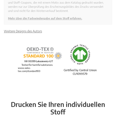
und Stoff-Coupons, die mit einem Motiv aus dem Katalog gedruckt wurden,
werden nur zur Überprüfung des Erscheinungsbildes des Drucks verwendet
und sind nicht für den Weiterverkauf bestimmt.
Mehr über die Farbwiedergabe auf dem Stoff erfahren.
Weitere Designs des Autors
IW 00399 Łukasiewicz-ŁIT
Tested for harmful substances.
www.oeko-
Certified by Control Union
tex.com/standard100
CU1099579
Drucken Sie Ihren individuellen
Stoff