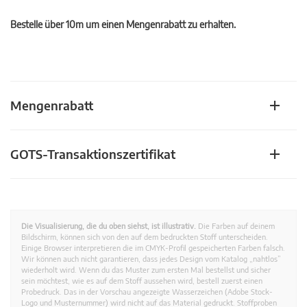
Bestelle über 10m um einen Mengenrabatt zu erhalten.
Mengenrabatt
GOTS-Transaktionszertifikat
Die Visualisierung, die du oben siehst, ist illustrativ.
Die Farben auf deinem
Bildschirm, können sich von den auf dem bedruckten Stoff unterscheiden.
Einige Browser interpretieren die im CMYK-Profil gespeicherten Farben falsch.
Wir können auch nicht garantieren, dass jedes Design vom Katalog „nahtlos”
wiederholt wird. Wenn du das Muster zum ersten Mal bestellst und sicher
sein möchtest, wie es auf dem Stoff aussehen wird, bestell zuerst einen
Probedruck. Das in der Vorschau angezeigte Wasserzeichen (Adobe Stock-
Logo und Musternummer) wird nicht auf das Material gedruckt. Stoffproben