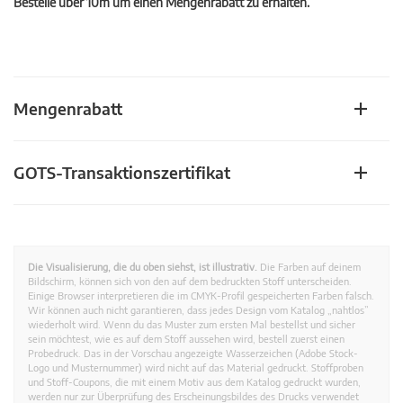
Bestelle über 10m um einen Mengenrabatt zu erhalten.
Mengenrabatt
GOTS-Transaktionszertifikat
Die Visualisierung, die du oben siehst, ist illustrativ.
Die Farben auf deinem
Bildschirm, können sich von den auf dem bedruckten Stoff unterscheiden.
Einige Browser interpretieren die im CMYK-Profil gespeicherten Farben falsch.
Wir können auch nicht garantieren, dass jedes Design vom Katalog „nahtlos”
wiederholt wird. Wenn du das Muster zum ersten Mal bestellst und sicher
sein möchtest, wie es auf dem Stoff aussehen wird, bestell zuerst einen
Probedruck. Das in der Vorschau angezeigte Wasserzeichen (Adobe Stock-
Logo und Musternummer) wird nicht auf das Material gedruckt. Stoffproben
und Stoff-Coupons, die mit einem Motiv aus dem Katalog gedruckt wurden,
werden nur zur Überprüfung des Erscheinungsbildes des Drucks verwendet