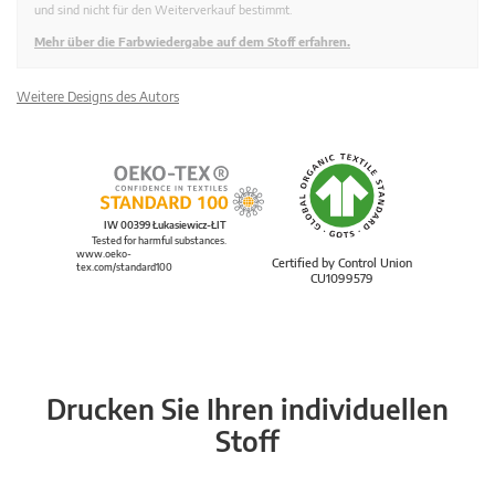
und sind nicht für den Weiterverkauf bestimmt.
Mehr über die Farbwiedergabe auf dem Stoff erfahren.
Weitere Designs des Autors
IW 00399 Łukasiewicz-ŁIT
Tested for harmful substances.
www.oeko-
Certified by Control Union
tex.com/standard100
CU1099579
Drucken Sie Ihren individuellen
Stoff