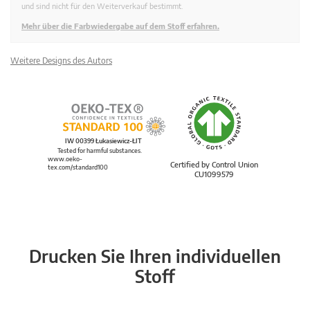
und sind nicht für den Weiterverkauf bestimmt.
Mehr über die Farbwiedergabe auf dem Stoff erfahren.
Weitere Designs des Autors
IW 00399 Łukasiewicz-ŁIT
Tested for harmful substances.
www.oeko-
Certified by Control Union
tex.com/standard100
CU1099579
Drucken Sie Ihren individuellen
Stoff