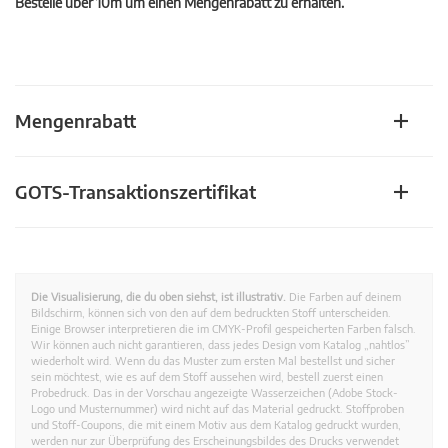
Bestelle über 10m um einen Mengenrabatt zu erhalten.
Mengenrabatt
GOTS-Transaktionszertifikat
Die Visualisierung, die du oben siehst, ist illustrativ.
Die Farben auf deinem
Bildschirm, können sich von den auf dem bedruckten Stoff unterscheiden.
Einige Browser interpretieren die im CMYK-Profil gespeicherten Farben falsch.
Wir können auch nicht garantieren, dass jedes Design vom Katalog „nahtlos”
wiederholt wird. Wenn du das Muster zum ersten Mal bestellst und sicher
sein möchtest, wie es auf dem Stoff aussehen wird, bestell zuerst einen
Probedruck. Das in der Vorschau angezeigte Wasserzeichen (Adobe Stock-
Logo und Musternummer) wird nicht auf das Material gedruckt. Stoffproben
und Stoff-Coupons, die mit einem Motiv aus dem Katalog gedruckt wurden,
werden nur zur Überprüfung des Erscheinungsbildes des Drucks verwendet