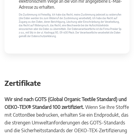
elektronischem Wege an die von mir angegebene E-Mail-
Adresse zu erhalten.
Die Zustimmung ist freiwillig. Ich habe das Recht, meine Zustimmung jederzeit zu widerrufen
(die Daten werden bis zum Widerruf der Zustimmung verarbeitet). Ich habe das Recht auf
Zugang zu den Daten, deren Berichtigung, Löschung oder Einschränkung der Verarbeitung,
das Recht auf Widerspruch, das Recht, eine Beschwerde bei der Aufsichtsbehörde
einzureichen oder die Daten zu übermitteln. Der Datenverantwortliche ist die Firma Prosker Sp.
z o.o., mit Sitz in der ul. Kostrogaj 9D, 09-400 Płock. Der Verantwortliche verarbeitet die Daten
gemäß der Datenschutzerklärung.
Zertifikate
Wir sind nach GOTS (Global Organic Textile Standard) und
OEKO-TEX® Standard 100 zertifiziert.
Wenn Sie Ihre Stoffe
mit CottonBee bedrucken, erhalten Sie ein Endprodukt, das
die strengen Umweltanforderungen des GOTS-Standards
und die Sicherheitsstandards der OEKO-TEX-Zertifizierung