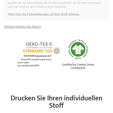
werden nur zur Überprüfung des Erscheinungsbildes des Drucks verwendet
und sind nicht für den Weiterverkauf bestimmt.
Mehr über die Farbwiedergabe auf dem Stoff erfahren.
Weitere Designs des Autors
IW 00399 Łukasiewicz-ŁIT
Tested for harmful substances.
www.oeko-
Certified by Control Union
tex.com/standard100
CU1099579
Drucken Sie Ihren individuellen
Stoff