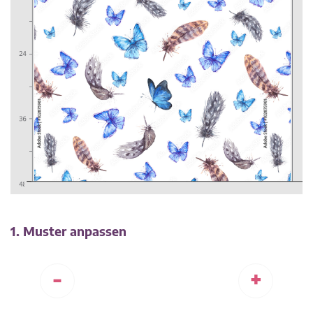
1. Muster anpassen
-
+