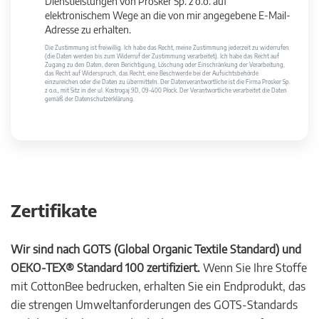
Dienstleistungen von Prosker Sp. z o.o. auf
elektronischem Wege an die von mir angegebene E-Mail-
Adresse zu erhalten.
Die Zustimmung ist freiwillig. Ich habe das Recht, meine Zustimmung jederzeit zu widerrufen
(die Daten werden bis zum Widerruf der Zustimmung verarbeitet). Ich habe das Recht auf
Zugang zu den Daten, deren Berichtigung, Löschung oder Einschränkung der Verarbeitung,
das Recht auf Widerspruch, das Recht, eine Beschwerde bei der Aufsichtsbehörde
einzureichen oder die Daten zu übermitteln. Der Datenverantwortliche ist die Firma Prosker Sp.
z o.o., mit Sitz in der ul. Kostrogaj 9D, 09-400 Płock. Der Verantwortliche verarbeitet die Daten
gemäß der Datenschutzerklärung.
Zertifikate
Wir sind nach GOTS (Global Organic Textile Standard) und
OEKO-TEX® Standard 100 zertifiziert.
Wenn Sie Ihre Stoffe
mit CottonBee bedrucken, erhalten Sie ein Endprodukt, das
die strengen Umweltanforderungen des GOTS-Standards