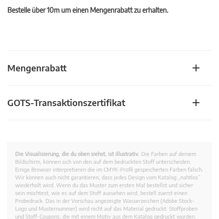
Bestelle über 10m um einen Mengenrabatt zu erhalten.
Mengenrabatt
GOTS-Transaktionszertifikat
Die Visualisierung, die du oben siehst, ist illustrativ.
Die Farben auf deinem
Bildschirm, können sich von den auf dem bedruckten Stoff unterscheiden.
Einige Browser interpretieren die im CMYK-Profil gespeicherten Farben falsch.
Wir können auch nicht garantieren, dass jedes Design vom Katalog „nahtlos”
wiederholt wird. Wenn du das Muster zum ersten Mal bestellst und sicher
sein möchtest, wie es auf dem Stoff aussehen wird, bestell zuerst einen
Probedruck. Das in der Vorschau angezeigte Wasserzeichen (Adobe Stock-
Logo und Musternummer) wird nicht auf das Material gedruckt. Stoffproben
und Stoff-Coupons, die mit einem Motiv aus dem Katalog gedruckt wurden,