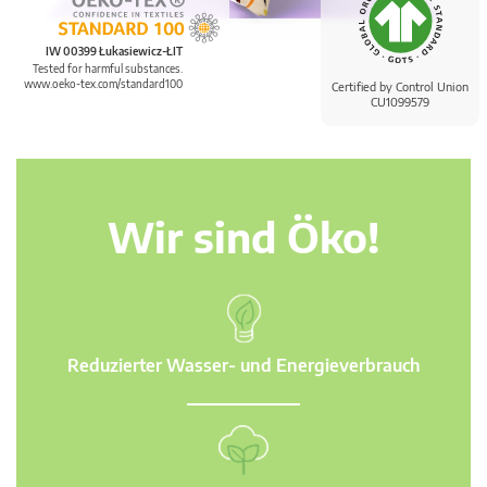
IW 00399 Łukasiewicz-ŁIT
Tested for harmful substances.
www.oeko-tex.com/standard100
Certified by Control Union
CU1099579
Wir sind Öko!
Reduzierter Wasser- und Energieverbrauch