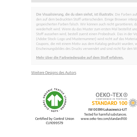
Die Visualisierung, die du oben siehst, ist illustrativ.
Die Farben auf
den auf dem bedruckten Stoff unterscheiden. Einige Browser interp
gespeicherten Farben falsch. Wir können auch nicht garantieren, 
wiederholt wird. Wenn du das Muster zum ersten Mal bestellst und
Stoff aussehen wird, bestell zuerst einen Probedruck. Das in der 
(Adobe Stock-Logo und Musternummer) wird nicht auf das Material
Coupons, die mit einem Motiv aus dem Katalog gedruckt wurden, 
Erscheinungsbildes des Drucks verwendet und sind nicht für den W
Mehr über die Farbwiedergabe auf dem Stoff erfahren.
Weitere Designs des Autors
IW 00399 Łukasiewicz-ŁIT
Tested for harmful substances.
Certified by Control Union
www.oeko-tex.com/standard100
CU1099579