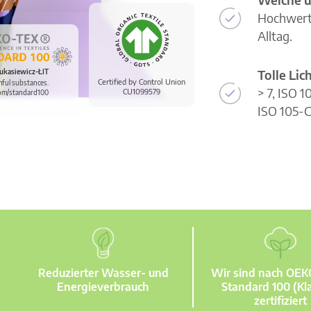
Hochwerti
Alltag.
Tolle Li
ukasiewicz-ŁIT
Certified by Control Union
mful substances.
> 7, ISO 
CU1099579
om/standard100
ISO 105-C
Reduzierter Wasser- und
Wir sind nach OE
Energieverbrauch
Standard 100 (Kla
zertifiziert