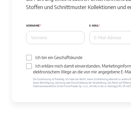
Stoffen und Schnittmuster Kollektionen und 
VORNAME
E-MAIL
Ich bin ein Geschäftskunde
Ich erkläre mich damit einverstanden, Marketinginfor
elektronischem Wege an die von mir angegebene E-Mail
Die Zustimmung ist freiwillig. Ich habe das Recht, meine Zustimmung jederzeit zu widerr
deren Berichtigung, Löschung oder Einschränkung der Verarbeitung, das Recht auf Widersp
Datenverantwortliche ist die Firma Prosker Sp. z o.o., mit Sitz in der ul. Kostrogaj 9D, 09-