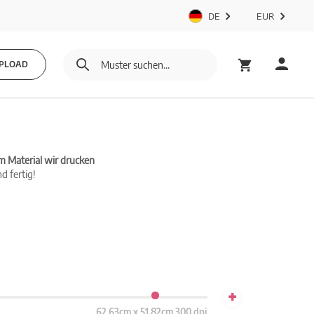
DE
EUR
PLOAD
m Material wir drucken
d fertig!
+
62.63cm x 51.82cm 300 dpi