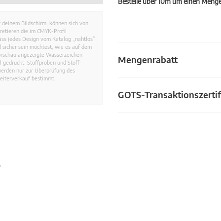
Bestelle über 10m um einen Mengen
 deinem Bildschirm, können sich von
retieren die im CMYK-Profil
dass jedes Design vom Katalog „nahtlos”
 sicher sein möchtest, wie es auf dem
Vorschau angezeigte Wasserzeichen
Mengenrabatt
 gedruckt. Stoffproben und Stoff-
werden nur zur Überprüfung des
eiterverkauf bestimmt.
GOTS-Transaktionszertif