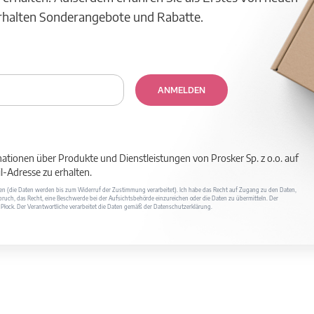
erhalten Sonderangebote und Rabatte.
ANMELDEN
mationen über Produkte und Dienstleistungen von Prosker Sp. z o.o. auf
-Adresse zu erhalten.
ufen (die Daten werden bis zum Widerruf der Zustimmung verarbeitet). Ich habe das Recht auf Zugang zu den Daten,
ruch, das Recht, eine Beschwerde bei der Aufsichtsbehörde einzureichen oder die Daten zu übermitteln. Der
400 Płock. Der Verantwortliche verarbeitet die Daten gemäß der Datenschutzerklärung.