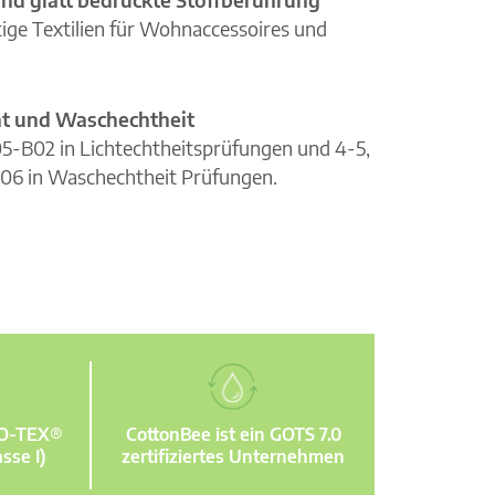
ge Textilien für Wohnaccessoires und
cht und Waschechtheit
105-B02 in Lichtechtheitsprüfungen und 4-5,
06 in Waschechtheit Prüfungen.
KO-TEX®
CottonBee ist ein GOTS 7.0
sse I)
zertifiziertes Unternehmen