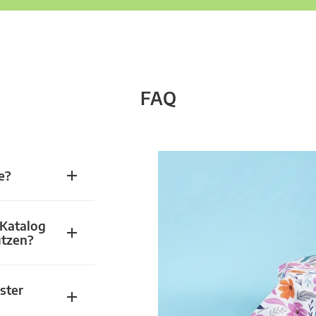
FAQ
e?
 Katalog
utzen?
ster