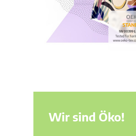
IW 00399 Ł
Tested for har
www.oeko-tex.c
Wir sind Öko!