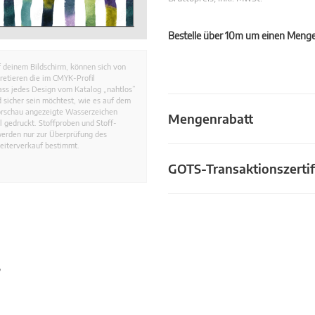
Bestelle über 10m um einen Mengen
 deinem Bildschirm, können sich von
retieren die im CMYK-Profil
dass jedes Design vom Katalog „nahtlos”
 sicher sein möchtest, wie es auf dem
Vorschau angezeigte Wasserzeichen
Mengenrabatt
 gedruckt. Stoffproben und Stoff-
werden nur zur Überprüfung des
eiterverkauf bestimmt.
GOTS-Transaktionszertif