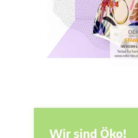
IW 00399 Ł
Tested for har
www.oeko-tex.c
Wir sind Öko!