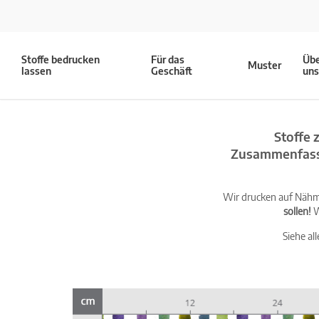
Stoffe bedrucken
Für das
Üb
Muster
lassen
Geschäft
un
Stoffe 
Zusammenfassu
Wir drucken auf Nähma
sollen!
W
Siehe al