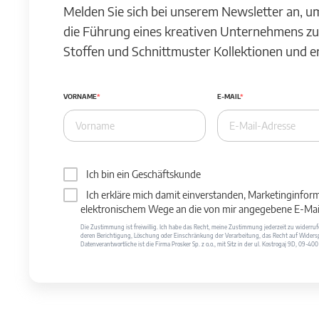
Melden Sie sich bei unserem Newsletter an, u
die Führung eines kreativen Unternehmens zu
Stoffen und Schnittmuster Kollektionen und 
VORNAME
E-MAIL
Ich bin ein Geschäftskunde
Ich erkläre mich damit einverstanden, Marketinginfor
elektronischem Wege an die von mir angegebene E-Mail
Die Zustimmung ist freiwillig. Ich habe das Recht, meine Zustimmung jederzeit zu widerr
deren Berichtigung, Löschung oder Einschränkung der Verarbeitung, das Recht auf Widersp
Datenverantwortliche ist die Firma Prosker Sp. z o.o., mit Sitz in der ul. Kostrogaj 9D, 09-