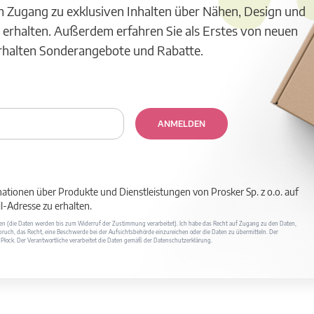
m Zugang zu exklusiven Inhalten über Nähen, Design und
 erhalten. Außerdem erfahren Sie als Erstes von neuen
erhalten Sonderangebote und Rabatte.
ANMELDEN
mationen über Produkte und Dienstleistungen von Prosker Sp. z o.o. auf
-Adresse zu erhalten.
ufen (die Daten werden bis zum Widerruf der Zustimmung verarbeitet). Ich habe das Recht auf Zugang zu den Daten,
ruch, das Recht, eine Beschwerde bei der Aufsichtsbehörde einzureichen oder die Daten zu übermitteln. Der
400 Płock. Der Verantwortliche verarbeitet die Daten gemäß der Datenschutzerklärung.