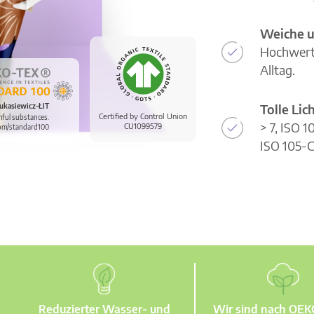
Weiche u
Hochwerti
Alltag.
Tolle Li
ukasiewicz-ŁIT
Certified by Control Union
mful substances.
> 7, ISO 
CU1099579
om/standard100
ISO 105-C
Reduzierter Wasser- und
Wir sind nach OE