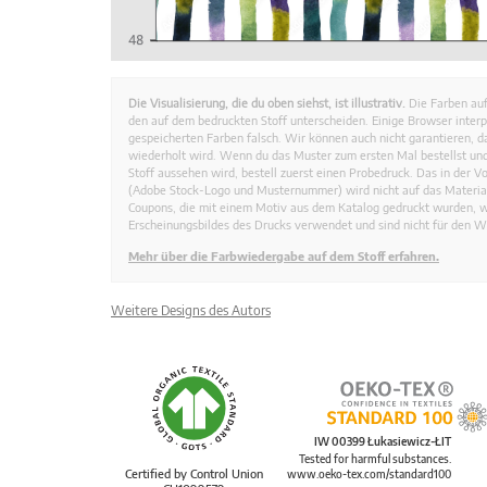
Die Visualisierung, die du oben siehst, ist illustrativ.
Die Farben auf
den auf dem bedruckten Stoff unterscheiden. Einige Browser interp
gespeicherten Farben falsch. Wir können auch nicht garantieren, 
wiederholt wird. Wenn du das Muster zum ersten Mal bestellst und
Stoff aussehen wird, bestell zuerst einen Probedruck. Das in der 
(Adobe Stock-Logo und Musternummer) wird nicht auf das Material
Coupons, die mit einem Motiv aus dem Katalog gedruckt wurden, 
Erscheinungsbildes des Drucks verwendet und sind nicht für den W
Mehr über die Farbwiedergabe auf dem Stoff erfahren.
Weitere Designs des Autors
IW 00399 Łukasiewicz-ŁIT
Tested for harmful substances.
Certified by Control Union
www.oeko-tex.com/standard100