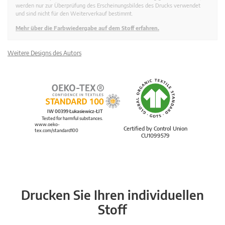
werden nur zur Überprüfung des Erscheinungsbildes des Drucks verwendet
und sind nicht für den Weiterverkauf bestimmt.
Mehr über die Farbwiedergabe auf dem Stoff erfahren.
Weitere Designs des Autors
IW 00399 Łukasiewicz-ŁIT
Tested for harmful substances.
www.oeko-
Certified by Control Union
tex.com/standard100
CU1099579
Drucken Sie Ihren individuellen
Stoff