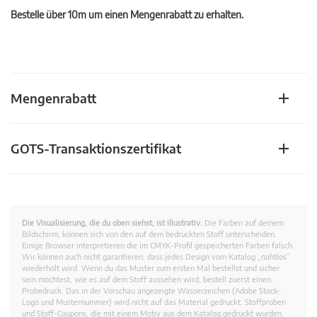
Bestelle über 10m um einen Mengenrabatt zu erhalten.
Mengenrabatt
GOTS-Transaktionszertifikat
Die Visualisierung, die du oben siehst, ist illustrativ.
Die Farben auf deinem
Bildschirm, können sich von den auf dem bedruckten Stoff unterscheiden.
Einige Browser interpretieren die im CMYK-Profil gespeicherten Farben falsch.
Wir können auch nicht garantieren, dass jedes Design vom Katalog „nahtlos”
wiederholt wird. Wenn du das Muster zum ersten Mal bestellst und sicher
sein möchtest, wie es auf dem Stoff aussehen wird, bestell zuerst einen
Probedruck. Das in der Vorschau angezeigte Wasserzeichen (Adobe Stock-
Logo und Musternummer) wird nicht auf das Material gedruckt. Stoffproben
und Stoff-Coupons, die mit einem Motiv aus dem Katalog gedruckt wurden,