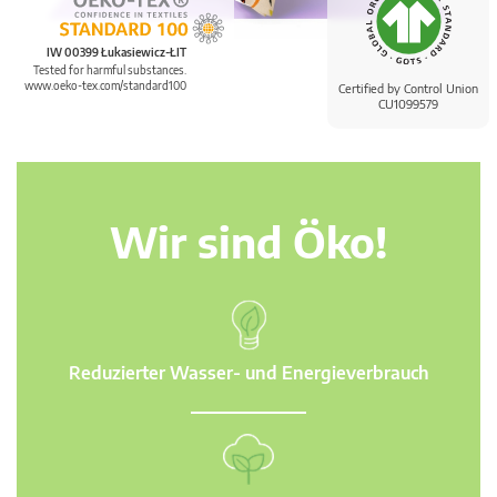
IW 00399 Łukasiewicz-ŁIT
Tested for harmful substances.
www.oeko-tex.com/standard100
Certified by Control Union
CU1099579
Wir sind Öko!
Reduzierter Wasser- und Energieverbrauch