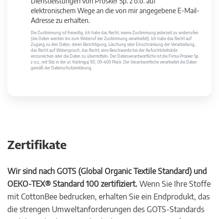
Dienstleistungen von Prosker Sp. z o.o. auf
elektronischem Wege an die von mir angegebene E-Mail-
Adresse zu erhalten.
Die Zustimmung ist freiwillig. Ich habe das Recht, meine Zustimmung jederzeit zu widerrufen
(die Daten werden bis zum Widerruf der Zustimmung verarbeitet). Ich habe das Recht auf
Zugang zu den Daten, deren Berichtigung, Löschung oder Einschränkung der Verarbeitung,
das Recht auf Widerspruch, das Recht, eine Beschwerde bei der Aufsichtsbehörde
einzureichen oder die Daten zu übermitteln. Der Datenverantwortliche ist die Firma Prosker Sp.
z o.o., mit Sitz in der ul. Kostrogaj 9D, 09-400 Płock. Der Verantwortliche verarbeitet die Daten
gemäß der Datenschutzerklärung.
Zertifikate
Wir sind nach GOTS (Global Organic Textile Standard) und
OEKO-TEX® Standard 100 zertifiziert.
Wenn Sie Ihre Stoffe
mit CottonBee bedrucken, erhalten Sie ein Endprodukt, das
die strengen Umweltanforderungen des GOTS-Standards