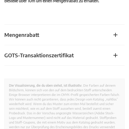
Bestelle über 10m um einen Mengenrabatt zu erhalten.
Mengenrabatt
GOTS-Transaktionszertifikat
Die Visualisierung, die du oben siehst, ist illustrativ.
Die Farben auf deinem
Bildschirm, können sich von den auf dem bedruckten Stoff unterscheiden.
Einige Browser interpretieren die im CMYK-Profil gespeicherten Farben falsch.
Wir können auch nicht garantieren, dass jedes Design vom Katalog „nahtlos”
wiederholt wird. Wenn du das Muster zum ersten Mal bestellst und sicher
sein möchtest, wie es auf dem Stoff aussehen wird, bestell zuerst einen
Probedruck. Das in der Vorschau angezeigte Wasserzeichen (Adobe Stock-
Logo und Musternummer) wird nicht auf das Material gedruckt. Stoffproben
und Stoff-Coupons, die mit einem Motiv aus dem Katalog gedruckt wurden,
werden nur zur Überprüfung des Erscheinungsbildes des Drucks verwendet