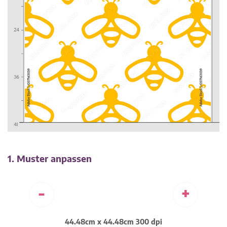
1. Muster anpassen
-
+
44.48cm x 44.48cm 300 dpi