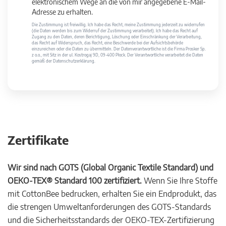
elektronischem Wege an die von mir angegebene E-Mail-
Adresse zu erhalten.
Die Zustimmung ist freiwillig. Ich habe das Recht, meine Zustimmung jederzeit zu widerrufen
(die Daten werden bis zum Widerruf der Zustimmung verarbeitet). Ich habe das Recht auf
Zugang zu den Daten, deren Berichtigung, Löschung oder Einschränkung der Verarbeitung,
das Recht auf Widerspruch, das Recht, eine Beschwerde bei der Aufsichtsbehörde
einzureichen oder die Daten zu übermitteln. Der Datenverantwortliche ist die Firma Prosker Sp.
z o.o., mit Sitz in der ul. Kostrogaj 9D, 09-400 Płock. Der Verantwortliche verarbeitet die Daten
gemäß der Datenschutzerklärung.
Zertifikate
Wir sind nach GOTS (Global Organic Textile Standard) und
OEKO-TEX® Standard 100 zertifiziert.
Wenn Sie Ihre Stoffe
mit CottonBee bedrucken, erhalten Sie ein Endprodukt, das
die strengen Umweltanforderungen des GOTS-Standards
und die Sicherheitsstandards der OEKO-TEX-Zertifizierung