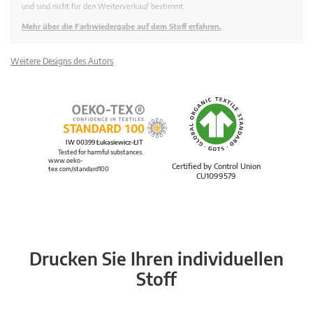
und sind nicht für den Weiterverkauf bestimmt.
Mehr über die Farbwiedergabe auf dem Stoff erfahren.
Weitere Designs des Autors
IW 00399 Łukasiewicz-ŁIT
Tested for harmful substances.
www.oeko-
Certified by Control Union
tex.com/standard100
CU1099579
Drucken Sie Ihren individuellen
Stoff