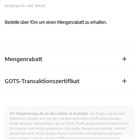
Bruttopreis, inkl. MwSt.
Bestelle über 10m um einen Mengenrabatt zu erhalten.
Mengenrabatt
GOTS-Transaktionszertifikat
Die Visualisierung, die du oben siehst, ist illustrativ.
Die Farben auf deinem
Bildschirm, können sich von den auf dem bedruckten Stoff unterscheiden.
Einige Browser interpretieren die im CMYK-Profil gespeicherten Farben falsch.
Wir können auch nicht garantieren, dass jedes Design vom Katalog „nahtlos”
wiederholt wird. Wenn du das Muster zum ersten Mal bestellst und sicher
sein möchtest, wie es auf dem Stoff aussehen wird, bestell zuerst einen