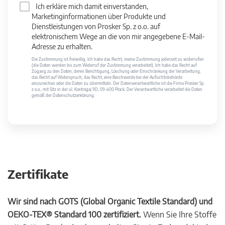
Ich erkläre mich damit einverstanden,
Marketinginformationen über Produkte und
Dienstleistungen von Prosker Sp. z o.o. auf
elektronischem Wege an die von mir angegebene E-Mail-
Adresse zu erhalten.
Die Zustimmung ist freiwillig. Ich habe das Recht, meine Zustimmung jederzeit zu widerrufen
(die Daten werden bis zum Widerruf der Zustimmung verarbeitet). Ich habe das Recht auf
Zugang zu den Daten, deren Berichtigung, Löschung oder Einschränkung der Verarbeitung,
das Recht auf Widerspruch, das Recht, eine Beschwerde bei der Aufsichtsbehörde
einzureichen oder die Daten zu übermitteln. Der Datenverantwortliche ist die Firma Prosker Sp.
z o.o., mit Sitz in der ul. Kostrogaj 9D, 09-400 Płock. Der Verantwortliche verarbeitet die Daten
gemäß der Datenschutzerklärung.
Zertifikate
Wir sind nach GOTS (Global Organic Textile Standard) und
OEKO-TEX® Standard 100 zertifiziert.
Wenn Sie Ihre Stoffe