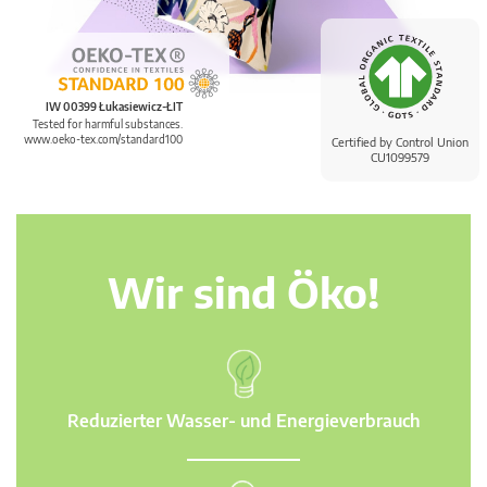
IW 00399 Łukasiewicz-ŁIT
Tested for harmful substances.
www.oeko-tex.com/standard100
Certified by Control Union
CU1099579
Wir sind Öko!
Reduzierter Wasser- und Energieverbrauch