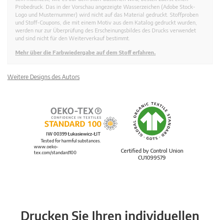
Probedruck. Das in der Vorschau angezeigte Wasserzeichen (Adobe Stock-
Logo und Musternummer) wird nicht auf das Material gedruckt. Stoffproben
und Stoff-Coupons, die mit einem Motiv aus dem Katalog gedruckt wurden,
werden nur zur Überprüfung des Erscheinungsbildes des Drucks verwendet
und sind nicht für den Weiterverkauf bestimmt.
Mehr über die Farbwiedergabe auf dem Stoff erfahren.
Weitere Designs des Autors
IW 00399 Łukasiewicz-ŁIT
Tested for harmful substances.
www.oeko-
Certified by Control Union
tex.com/standard100
CU1099579
Drucken Sie Ihren individuellen