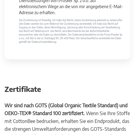
Dienstleistungen von Prosker Sp. z o.o. auf
elektronischem Wege an die von mir angegebene E-Mail-
Adresse zu erhalten.
Die Zustimmung ist freiwillig. Ich habe das Recht, meine Zustimmung jederzeit zu widerrufen
(die Daten werden bis zum Widerruf der Zustimmung verarbeitet). Ich habe das Recht auf
Zugang zu den Daten, deren Berichtigung, Löschung oder Einschränkung der Verarbeitung,
das Recht auf Widerspruch, das Recht, eine Beschwerde bei der Aufsichtsbehörde
einzureichen oder die Daten zu übermitteln. Der Datenverantwortliche ist die Firma Prosker Sp.
z o.o., mit Sitz in der ul. Kostrogaj 9D, 09-400 Płock. Der Verantwortliche verarbeitet die Daten
gemäß der Datenschutzerklärung.
Zertifikate
Wir sind nach GOTS (Global Organic Textile Standard) und
OEKO-TEX® Standard 100 zertifiziert.
Wenn Sie Ihre Stoffe
mit CottonBee bedrucken, erhalten Sie ein Endprodukt, das
die strengen Umweltanforderungen des GOTS-Standards