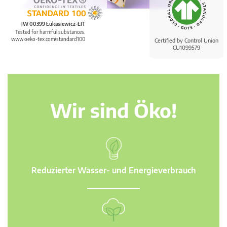
IW 00399 Łukasiewicz-ŁIT
Tested for harmful substances.
www.oeko-tex.com/standard100
Certified by Control Union
CU1099579
Wir sind Öko!
Reduzierter Wasser- und Energieverbrauch