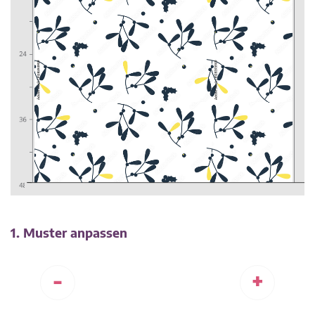
1. Muster anpassen
-
+