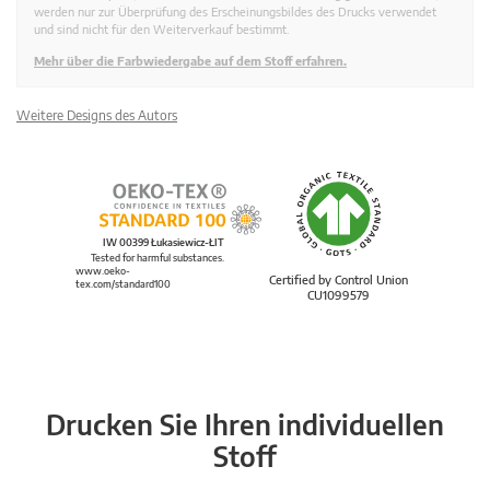
werden nur zur Überprüfung des Erscheinungsbildes des Drucks verwendet
und sind nicht für den Weiterverkauf bestimmt.
Mehr über die Farbwiedergabe auf dem Stoff erfahren.
Weitere Designs des Autors
IW 00399 Łukasiewicz-ŁIT
Tested for harmful substances.
www.oeko-
Certified by Control Union
tex.com/standard100
CU1099579
Drucken Sie Ihren individuellen
Stoff