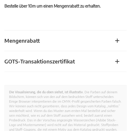
Bestelle über 10m um einen Mengenrabatt zu erhalten.
Mengenrabatt
GOTS-Transaktionszertifikat
Die Visualisierung, die du oben siehst, ist illustrativ.
Die Farben auf deinem
Bildschirm, können sich von den auf dem bedruckten Stoff unterscheiden.
Einige Browser interpretieren die im CMYK-Profil gespeicherten Farben falsch.
Wir können auch nicht garantieren, dass jedes Design vom Katalog „nahtlos”
wiederholt wird. Wenn du das Muster zum ersten Mal bestellst und sicher
sein möchtest, wie es auf dem Stoff aussehen wird, bestell zuerst einen
Probedruck. Das in der Vorschau angezeigte Wasserzeichen (Adobe Stock-
Logo und Musternummer) wird nicht auf das Material gedruckt. Stoffproben
und Stoff-Coupons, die mit einem Motiv aus dem Katalog gedruckt wurden,