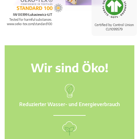
IW 00399 Łukasiewicz-ŁIT
Tested for harmful substances.
www.oeko-tex.com/standard100
Certified by Control Union
CU1099579
Wir sind Öko!
Reduzierter Wasser- und Energieverbrauch