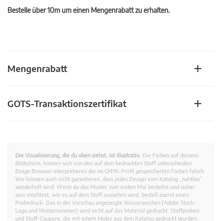
Bestelle über 10m um einen Mengenrabatt zu erhalten.
Mengenrabatt
GOTS-Transaktionszertifikat
Die Visualisierung, die du oben siehst, ist illustrativ.
Die Farben auf deinem
Bildschirm, können sich von den auf dem bedruckten Stoff unterscheiden.
Einige Browser interpretieren die im CMYK-Profil gespeicherten Farben falsch.
Wir können auch nicht garantieren, dass jedes Design vom Katalog „nahtlos”
wiederholt wird. Wenn du das Muster zum ersten Mal bestellst und sicher
sein möchtest, wie es auf dem Stoff aussehen wird, bestell zuerst einen
Probedruck. Das in der Vorschau angezeigte Wasserzeichen (Adobe Stock-
Logo und Musternummer) wird nicht auf das Material gedruckt. Stoffproben
und Stoff-Coupons, die mit einem Motiv aus dem Katalog gedruckt wurden,