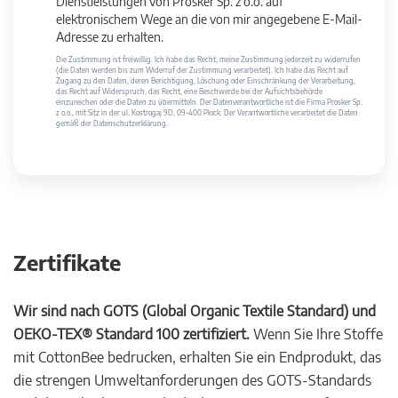
Dienstleistungen von Prosker Sp. z o.o. auf
elektronischem Wege an die von mir angegebene E-Mail-
Adresse zu erhalten.
Die Zustimmung ist freiwillig. Ich habe das Recht, meine Zustimmung jederzeit zu widerrufen
(die Daten werden bis zum Widerruf der Zustimmung verarbeitet). Ich habe das Recht auf
Zugang zu den Daten, deren Berichtigung, Löschung oder Einschränkung der Verarbeitung,
das Recht auf Widerspruch, das Recht, eine Beschwerde bei der Aufsichtsbehörde
einzureichen oder die Daten zu übermitteln. Der Datenverantwortliche ist die Firma Prosker Sp.
z o.o., mit Sitz in der ul. Kostrogaj 9D, 09-400 Płock. Der Verantwortliche verarbeitet die Daten
gemäß der Datenschutzerklärung.
Zertifikate
Wir sind nach GOTS (Global Organic Textile Standard) und
OEKO-TEX® Standard 100 zertifiziert.
Wenn Sie Ihre Stoffe
mit CottonBee bedrucken, erhalten Sie ein Endprodukt, das
die strengen Umweltanforderungen des GOTS-Standards