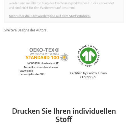
werden nur zur Überprüfung des Erscheinungsbildes des Drucks verwendet
und sind nicht für den Weiterverkauf bestimmt.
Mehr über die Farbwiedergabe auf dem Stoff erfahren.
Weitere Designs des Autors
IW 00399 Łukasiewicz-ŁIT
Tested for harmful substances.
www.oeko-
Certified by Control Union
tex.com/standard100
CU1099579
Drucken Sie Ihren individuellen
Stoff