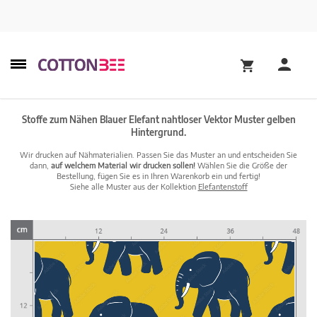
Stoffe zum Nähen Blauer Elefant nahtloser Vektor Muster gelben
Hintergrund.
Wir drucken auf Nähmaterialien. Passen Sie das Muster an und entscheiden Sie
dann,
auf welchem Material wir drucken sollen!
Wählen Sie die Größe der
Bestellung, fügen Sie es in Ihren Warenkorb ein und fertig!
Siehe alle Muster aus der Kollektion
Elefantenstoff