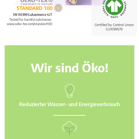
IW 00399 Łukasiewicz-ŁIT
Tested for harmful substances.
www.oeko-tex.com/standard100
Certified by Control Union
CU1099579
Wir sind Öko!
Reduzierter Wasser- und Energieverbrauch