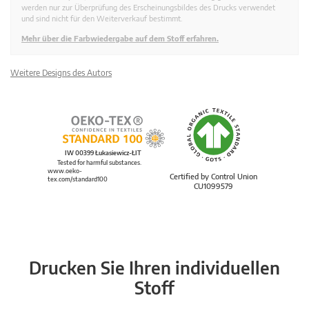
werden nur zur Überprüfung des Erscheinungsbildes des Drucks verwendet
und sind nicht für den Weiterverkauf bestimmt.
Mehr über die Farbwiedergabe auf dem Stoff erfahren.
Weitere Designs des Autors
IW 00399 Łukasiewicz-ŁIT
Tested for harmful substances.
www.oeko-
Certified by Control Union
tex.com/standard100
CU1099579
Drucken Sie Ihren individuellen
Stoff