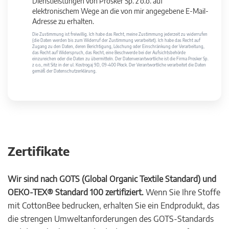
Dienstleistungen von Prosker Sp. z o.o. auf
elektronischem Wege an die von mir angegebene E-Mail-
Adresse zu erhalten.
Die Zustimmung ist freiwillig. Ich habe das Recht, meine Zustimmung jederzeit zu widerrufen
(die Daten werden bis zum Widerruf der Zustimmung verarbeitet). Ich habe das Recht auf
Zugang zu den Daten, deren Berichtigung, Löschung oder Einschränkung der Verarbeitung,
das Recht auf Widerspruch, das Recht, eine Beschwerde bei der Aufsichtsbehörde
einzureichen oder die Daten zu übermitteln. Der Datenverantwortliche ist die Firma Prosker Sp.
z o.o., mit Sitz in der ul. Kostrogaj 9D, 09-400 Płock. Der Verantwortliche verarbeitet die Daten
gemäß der Datenschutzerklärung.
Zertifikate
Wir sind nach GOTS (Global Organic Textile Standard) und
OEKO-TEX® Standard 100 zertifiziert.
Wenn Sie Ihre Stoffe
mit CottonBee bedrucken, erhalten Sie ein Endprodukt, das
die strengen Umweltanforderungen des GOTS-Standards