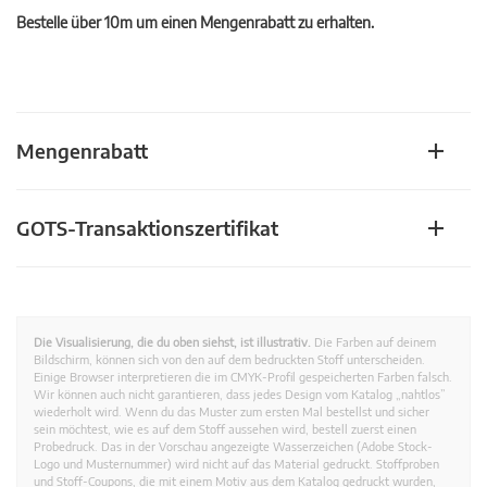
Bestelle über 10m um einen Mengenrabatt zu erhalten.
Mengenrabatt
GOTS-Transaktionszertifikat
Die Visualisierung, die du oben siehst, ist illustrativ.
Die Farben auf deinem
Bildschirm, können sich von den auf dem bedruckten Stoff unterscheiden.
Einige Browser interpretieren die im CMYK-Profil gespeicherten Farben falsch.
Wir können auch nicht garantieren, dass jedes Design vom Katalog „nahtlos”
wiederholt wird. Wenn du das Muster zum ersten Mal bestellst und sicher
sein möchtest, wie es auf dem Stoff aussehen wird, bestell zuerst einen
Probedruck. Das in der Vorschau angezeigte Wasserzeichen (Adobe Stock-
Logo und Musternummer) wird nicht auf das Material gedruckt. Stoffproben
und Stoff-Coupons, die mit einem Motiv aus dem Katalog gedruckt wurden,