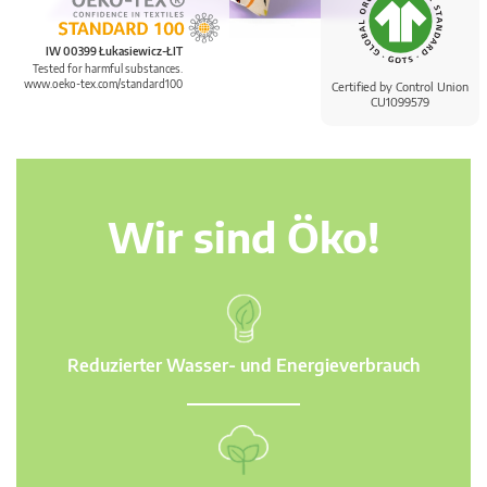
IW 00399 Łukasiewicz-ŁIT
Tested for harmful substances.
www.oeko-tex.com/standard100
Certified by Control Union
CU1099579
Wir sind Öko!
Reduzierter Wasser- und Energieverbrauch