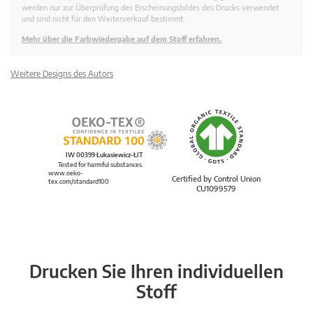
werden nur zur Überprüfung des Erscheinungsbildes des Drucks verwendet
und sind nicht für den Weiterverkauf bestimmt.
Mehr über die Farbwiedergabe auf dem Stoff erfahren.
Weitere Designs des Autors
IW 00399 Łukasiewicz-ŁIT
Tested for harmful substances.
www.oeko-
Certified by Control Union
tex.com/standard100
CU1099579
Drucken Sie Ihren individuellen
Stoff