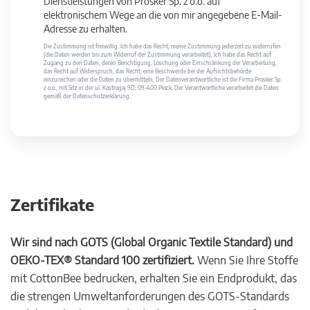
Dienstleistungen von Prosker Sp. z o.o. auf
elektronischem Wege an die von mir angegebene E-Mail-
Adresse zu erhalten.
Die Zustimmung ist freiwillig. Ich habe das Recht, meine Zustimmung jederzeit zu widerrufen
(die Daten werden bis zum Widerruf der Zustimmung verarbeitet). Ich habe das Recht auf
Zugang zu den Daten, deren Berichtigung, Löschung oder Einschränkung der Verarbeitung,
das Recht auf Widerspruch, das Recht, eine Beschwerde bei der Aufsichtsbehörde
einzureichen oder die Daten zu übermitteln. Der Datenverantwortliche ist die Firma Prosker Sp.
z o.o., mit Sitz in der ul. Kostrogaj 9D, 09-400 Płock. Der Verantwortliche verarbeitet die Daten
gemäß der Datenschutzerklärung.
Zertifikate
Wir sind nach GOTS (Global Organic Textile Standard) und
OEKO-TEX® Standard 100 zertifiziert.
Wenn Sie Ihre Stoffe
mit CottonBee bedrucken, erhalten Sie ein Endprodukt, das
die strengen Umweltanforderungen des GOTS-Standards