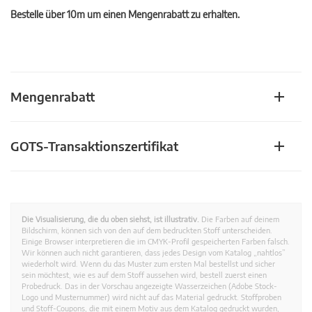
Bestelle über 10m um einen Mengenrabatt zu erhalten.
Mengenrabatt
GOTS-Transaktionszertifikat
Die Visualisierung, die du oben siehst, ist illustrativ.
Die Farben auf deinem
Bildschirm, können sich von den auf dem bedruckten Stoff unterscheiden.
Einige Browser interpretieren die im CMYK-Profil gespeicherten Farben falsch.
Wir können auch nicht garantieren, dass jedes Design vom Katalog „nahtlos”
wiederholt wird. Wenn du das Muster zum ersten Mal bestellst und sicher
sein möchtest, wie es auf dem Stoff aussehen wird, bestell zuerst einen
Probedruck. Das in der Vorschau angezeigte Wasserzeichen (Adobe Stock-
Logo und Musternummer) wird nicht auf das Material gedruckt. Stoffproben
und Stoff-Coupons, die mit einem Motiv aus dem Katalog gedruckt wurden,