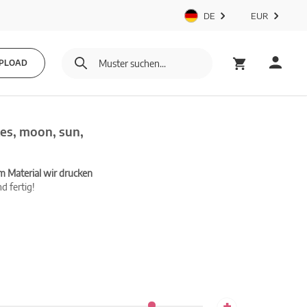
DE
EUR
PLOAD
es, moon, sun,
m Material wir drucken
d fertig!
+