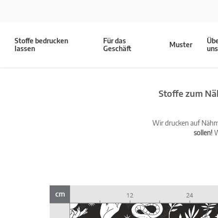
Stoffe bedrucken
Für das
Üb
Muster
lassen
Geschäft
un
Stoffe zum Nä
Wir drucken auf Nähma
sollen!
W