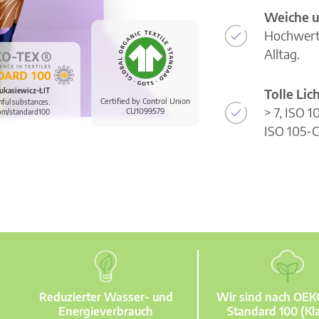
Weiche u
Hochwerti
Alltag.
Tolle Li
ukasiewicz-ŁIT
Certified by Control Union
mful substances.
> 7, ISO 
CU1099579
om/standard100
ISO 105-C
Reduzierter Wasser- und
Wir sind nach OE
Energieverbrauch
Standard 100 (Kla