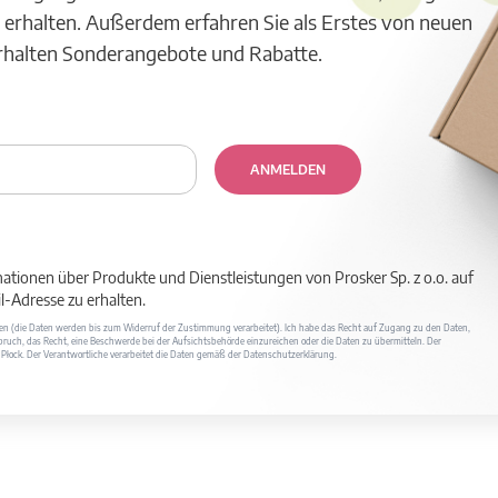
 erhalten. Außerdem erfahren Sie als Erstes von neuen
erhalten Sonderangebote und Rabatte.
ANMELDEN
mationen über Produkte und Dienstleistungen von Prosker Sp. z o.o. auf
-Adresse zu erhalten.
ufen (die Daten werden bis zum Widerruf der Zustimmung verarbeitet). Ich habe das Recht auf Zugang zu den Daten,
ruch, das Recht, eine Beschwerde bei der Aufsichtsbehörde einzureichen oder die Daten zu übermitteln. Der
400 Płock. Der Verantwortliche verarbeitet die Daten gemäß der Datenschutzerklärung.