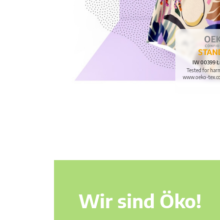
IW 00399 Ł
Tested for har
www.oeko-tex.c
Wir sind Öko!