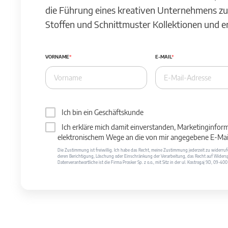
die Führung eines kreativen Unternehmens zu
Stoffen und Schnittmuster Kollektionen und 
VORNAME
E-MAIL
Ich bin ein Geschäftskunde
Ich erkläre mich damit einverstanden, Marketinginfor
elektronischem Wege an die von mir angegebene E-Mail
Die Zustimmung ist freiwillig. Ich habe das Recht, meine Zustimmung jederzeit zu widerr
deren Berichtigung, Löschung oder Einschränkung der Verarbeitung, das Recht auf Widersp
Datenverantwortliche ist die Firma Prosker Sp. z o.o., mit Sitz in der ul. Kostrogaj 9D, 09-