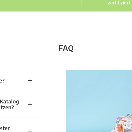
zertifiziert
FAQ
e?
 Katalog
utzen?
ster