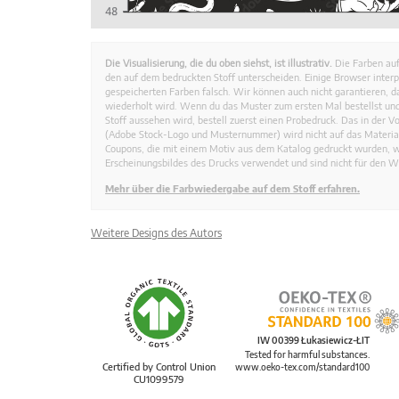
Die Visualisierung, die du oben siehst, ist illustrativ.
Die Farben auf
den auf dem bedruckten Stoff unterscheiden. Einige Browser interp
gespeicherten Farben falsch. Wir können auch nicht garantieren, 
wiederholt wird. Wenn du das Muster zum ersten Mal bestellst und
Stoff aussehen wird, bestell zuerst einen Probedruck. Das in der 
(Adobe Stock-Logo und Musternummer) wird nicht auf das Material
Coupons, die mit einem Motiv aus dem Katalog gedruckt wurden, 
Erscheinungsbildes des Drucks verwendet und sind nicht für den W
Mehr über die Farbwiedergabe auf dem Stoff erfahren.
Weitere Designs des Autors
IW 00399 Łukasiewicz-ŁIT
Tested for harmful substances.
Certified by Control Union
www.oeko-tex.com/standard100
CU1099579