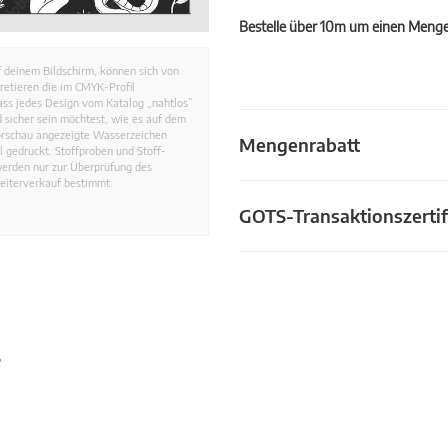
Bestelle über 10m um einen Mengen
 deinem Bildschirm, können sich von
retieren die im CMYK-Profil
dass jedes Design vom Katalog „nahtlos”
 sicher sein möchtest, wie es auf dem
Vorschau angezeigte Wasserzeichen
Mengenrabatt
 gedruckt. Stoffproben und Stoff-
werden nur zur Überprüfung des
eiterverkauf bestimmt.
GOTS-Transaktionszertif