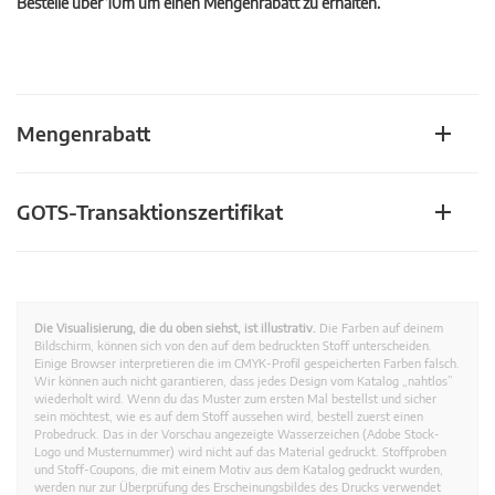
Bestelle über 10m um einen Mengenrabatt zu erhalten.
Mengenrabatt
GOTS-Transaktionszertifikat
Die Visualisierung, die du oben siehst, ist illustrativ.
Die Farben auf deinem
Bildschirm, können sich von den auf dem bedruckten Stoff unterscheiden.
Einige Browser interpretieren die im CMYK-Profil gespeicherten Farben falsch.
Wir können auch nicht garantieren, dass jedes Design vom Katalog „nahtlos”
wiederholt wird. Wenn du das Muster zum ersten Mal bestellst und sicher
sein möchtest, wie es auf dem Stoff aussehen wird, bestell zuerst einen
Probedruck. Das in der Vorschau angezeigte Wasserzeichen (Adobe Stock-
Logo und Musternummer) wird nicht auf das Material gedruckt. Stoffproben
und Stoff-Coupons, die mit einem Motiv aus dem Katalog gedruckt wurden,
werden nur zur Überprüfung des Erscheinungsbildes des Drucks verwendet