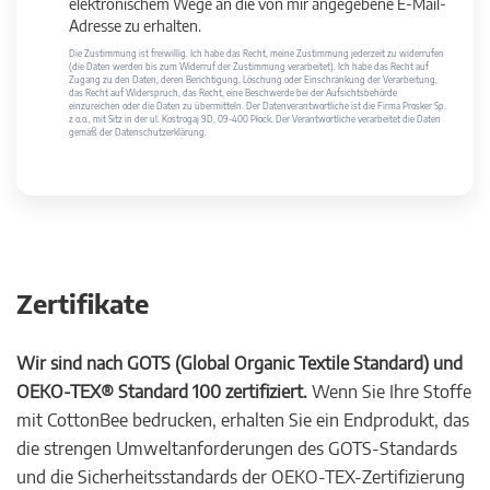
elektronischem Wege an die von mir angegebene E-Mail-
Adresse zu erhalten.
Die Zustimmung ist freiwillig. Ich habe das Recht, meine Zustimmung jederzeit zu widerrufen
(die Daten werden bis zum Widerruf der Zustimmung verarbeitet). Ich habe das Recht auf
Zugang zu den Daten, deren Berichtigung, Löschung oder Einschränkung der Verarbeitung,
das Recht auf Widerspruch, das Recht, eine Beschwerde bei der Aufsichtsbehörde
einzureichen oder die Daten zu übermitteln. Der Datenverantwortliche ist die Firma Prosker Sp.
z o.o., mit Sitz in der ul. Kostrogaj 9D, 09-400 Płock. Der Verantwortliche verarbeitet die Daten
gemäß der Datenschutzerklärung.
Zertifikate
Wir sind nach GOTS (Global Organic Textile Standard) und
OEKO-TEX® Standard 100 zertifiziert.
Wenn Sie Ihre Stoffe
mit CottonBee bedrucken, erhalten Sie ein Endprodukt, das
die strengen Umweltanforderungen des GOTS-Standards
und die Sicherheitsstandards der OEKO-TEX-Zertifizierung