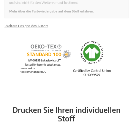
und sind nicht für den Weiterverkauf bestimmt.
Mehr über die Farbwiedergabe auf dem Stoff erfahren.
Weitere Designs des Autors
IW 00399 Łukasiewicz-ŁIT
Tested for harmful substances.
www.oeko-
Certified by Control Union
tex.com/standard100
CU1099579
Drucken Sie Ihren individuellen
Stoff