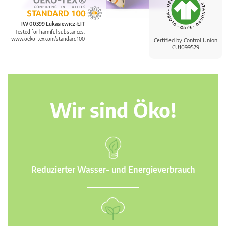
IW 00399 Łukasiewicz-ŁIT
Tested for harmful substances.
www.oeko-tex.com/standard100
Certified by Control Union
CU1099579
Wir sind Öko!
Reduzierter Wasser- und Energieverbrauch