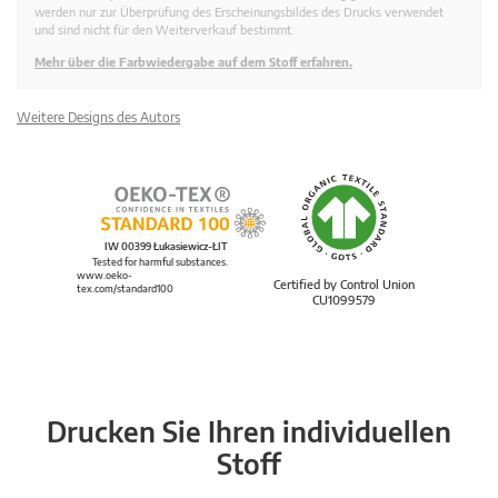
werden nur zur Überprüfung des Erscheinungsbildes des Drucks verwendet
und sind nicht für den Weiterverkauf bestimmt.
Mehr über die Farbwiedergabe auf dem Stoff erfahren.
Weitere Designs des Autors
IW 00399 Łukasiewicz-ŁIT
Tested for harmful substances.
www.oeko-
Certified by Control Union
tex.com/standard100
CU1099579
Drucken Sie Ihren individuellen
Stoff