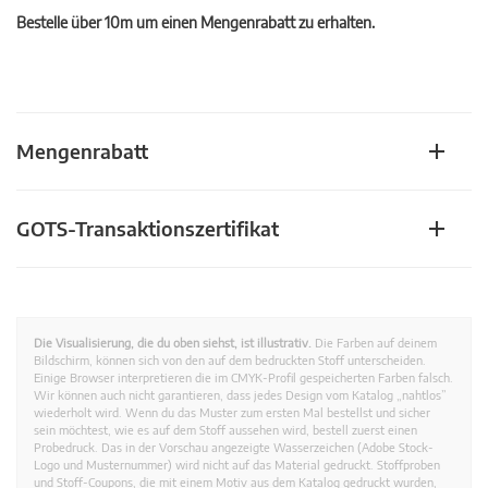
Bestelle über 10m um einen Mengenrabatt zu erhalten.
Mengenrabatt
GOTS-Transaktionszertifikat
Die Visualisierung, die du oben siehst, ist illustrativ.
Die Farben auf deinem
Bildschirm, können sich von den auf dem bedruckten Stoff unterscheiden.
Einige Browser interpretieren die im CMYK-Profil gespeicherten Farben falsch.
Wir können auch nicht garantieren, dass jedes Design vom Katalog „nahtlos”
wiederholt wird. Wenn du das Muster zum ersten Mal bestellst und sicher
sein möchtest, wie es auf dem Stoff aussehen wird, bestell zuerst einen
Probedruck. Das in der Vorschau angezeigte Wasserzeichen (Adobe Stock-
Logo und Musternummer) wird nicht auf das Material gedruckt. Stoffproben
und Stoff-Coupons, die mit einem Motiv aus dem Katalog gedruckt wurden,