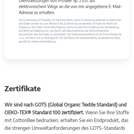
Dienstleistungen von Prosker Sp. z o.o. auf
elektronischem Wege an die von mir angegebene E-Mail-
Adresse zu erhalten.
Die Zustimmung ist freiwillig. Ich habe das Recht, meine Zustimmung jederzeit zu widerrufen
(die Daten werden bis zum Widerruf der Zustimmung verarbeitet). Ich habe das Recht auf
Zugang zu den Daten, deren Berichtigung, Löschung oder Einschränkung der Verarbeitung,
das Recht auf Widerspruch, das Recht, eine Beschwerde bei der Aufsichtsbehörde
einzureichen oder die Daten zu übermitteln. Der Datenverantwortliche ist die Firma Prosker Sp.
z o.o., mit Sitz in der ul. Kostrogaj 9D, 09-400 Płock. Der Verantwortliche verarbeitet die Daten
gemäß der Datenschutzerklärung.
Zertifikate
Wir sind nach GOTS (Global Organic Textile Standard) und
OEKO-TEX® Standard 100 zertifiziert.
Wenn Sie Ihre Stoffe
mit CottonBee bedrucken, erhalten Sie ein Endprodukt, das
die strengen Umweltanforderungen des GOTS-Standards