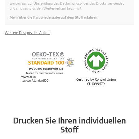
werden nur zur Überprüfung des Erscheinungsbildes des Drucks verwendet
und sind nicht für den Weiterverkauf bestimmt.
Mehr über die Farbwiedergabe auf dem Stoff erfahren.
Weitere Designs des Autors
IW 00399 Łukasiewicz-ŁIT
Tested for harmful substances.
www.oeko-
Certified by Control Union
tex.com/standard100
CU1099579
Drucken Sie Ihren individuellen
Stoff