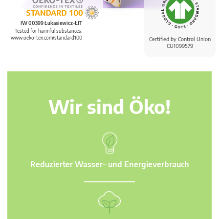
IW 00399 Łukasiewicz-ŁIT
Tested for harmful substances.
www.oeko-tex.com/standard100
Certified by Control Union
CU1099579
Wir sind Öko!
Reduzierter Wasser- und Energieverbrauch