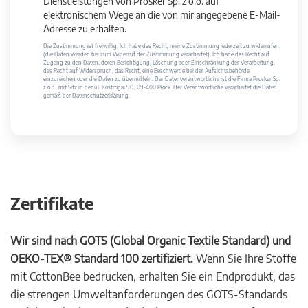
Dienstleistungen von Prosker Sp. z o.o. auf
elektronischem Wege an die von mir angegebene E-Mail-
Adresse zu erhalten.
Die Zustimmung ist freiwillig. Ich habe das Recht, meine Zustimmung jederzeit zu widerrufen
(die Daten werden bis zum Widerruf der Zustimmung verarbeitet). Ich habe das Recht auf
Zugang zu den Daten, deren Berichtigung, Löschung oder Einschränkung der Verarbeitung,
das Recht auf Widerspruch, das Recht, eine Beschwerde bei der Aufsichtsbehörde
einzureichen oder die Daten zu übermitteln. Der Datenverantwortliche ist die Firma Prosker Sp.
z o.o., mit Sitz in der ul. Kostrogaj 9D, 09-400 Płock. Der Verantwortliche verarbeitet die Daten
gemäß der Datenschutzerklärung.
Zertifikate
Wir sind nach GOTS (Global Organic Textile Standard) und
OEKO-TEX® Standard 100 zertifiziert.
Wenn Sie Ihre Stoffe
mit CottonBee bedrucken, erhalten Sie ein Endprodukt, das
die strengen Umweltanforderungen des GOTS-Standards