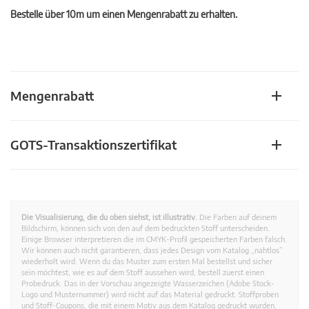
Bestelle über 10m um einen Mengenrabatt zu erhalten.
Mengenrabatt
GOTS-Transaktionszertifikat
Die Visualisierung, die du oben siehst, ist illustrativ.
Die Farben auf deinem
Bildschirm, können sich von den auf dem bedruckten Stoff unterscheiden.
Einige Browser interpretieren die im CMYK-Profil gespeicherten Farben falsch.
Wir können auch nicht garantieren, dass jedes Design vom Katalog „nahtlos”
wiederholt wird. Wenn du das Muster zum ersten Mal bestellst und sicher
sein möchtest, wie es auf dem Stoff aussehen wird, bestell zuerst einen
Probedruck. Das in der Vorschau angezeigte Wasserzeichen (Adobe Stock-
Logo und Musternummer) wird nicht auf das Material gedruckt. Stoffproben
und Stoff-Coupons, die mit einem Motiv aus dem Katalog gedruckt wurden,