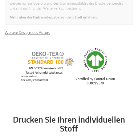
werden nur zur Überprüfung des Erscheinungsbildes des Drucks verwendet
und sind nicht für den Weiterverkauf bestimmt.
Mehr über die Farbwiedergabe auf dem Stoff erfahren.
Weitere Designs des Autors
IW 00399 Łukasiewicz-ŁIT
Tested for harmful substances.
www.oeko-
Certified by Control Union
tex.com/standard100
CU1099579
Drucken Sie Ihren individuellen
Stoff