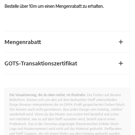
Bestelle über 10m um einen Mengenrabatt zu erhalten.
Mengenrabatt
GOTS-Transaktionszertifikat
Die Visualisierung, die du oben siehst, ist illustrativ.
Die Farben auf deinem
Bildschirm, können sich von den auf dem bedruckten Stoff unterscheiden.
Einige Browser interpretieren die im CMYK-Profil gespeicherten Farben falsch.
Wir können auch nicht garantieren, dass jedes Design vom Katalog „nahtlos”
wiederholt wird. Wenn du das Muster zum ersten Mal bestellst und sicher
sein möchtest, wie es auf dem Stoff aussehen wird, bestell zuerst einen
Probedruck. Das in der Vorschau angezeigte Wasserzeichen (Adobe Stock-
Logo und Musternummer) wird nicht auf das Material gedruckt. Stoffproben
und Stoff-Coupons, die mit einem Motiv aus dem Katalog gedruckt wurden,