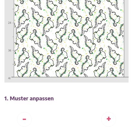
1. Muster anpassen
-
+