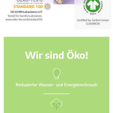
IW 00399 Łukasiewicz-ŁIT
Tested for harmful substances.
www.oeko-tex.com/standard100
Certified by Control Union
CU1099579
Wir sind Öko!
Reduzierter Wasser- und Energieverbrauch