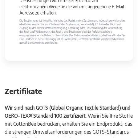
Dienstleistungen von Prosker Sp. z o.o. auf
elektronischem Wege an die von mir angegebene E-Mail-
Adresse zu erhalten.
Die Zustimmung ist freiwillig. Ich habe das Recht, meine Zustimmung jederzeit zu widerrufen
(die Daten werden bis zum Widerruf der Zustimmung verarbeitet). Ich habe das Recht auf
Zugang zu den Daten, deren Berichtigung, Löschung oder Einschränkung der Verarbeitung,
das Recht auf Widerspruch, das Recht, eine Beschwerde bei der Aufsichtsbehörde
einzureichen oder die Daten zu übermitteln. Der Datenverantwortliche ist die Firma Prosker Sp.
z o.o., mit Sitz in der ul. Kostrogaj 9D, 09-400 Płock. Der Verantwortliche verarbeitet die Daten
gemäß der Datenschutzerklärung.
Zertifikate
Wir sind nach GOTS (Global Organic Textile Standard) und
OEKO-TEX® Standard 100 zertifiziert.
Wenn Sie Ihre Stoffe
mit CottonBee bedrucken, erhalten Sie ein Endprodukt, das
die strengen Umweltanforderungen des GOTS-Standards